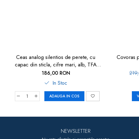
Ceas analog silentios de perete, cu
Covoras 
capac din sticla, cifre mari, alb, TFA
60.3050.02
186,00 RON
219
In Stoc
ADAUGA IN COS
V
NEWSLETTER