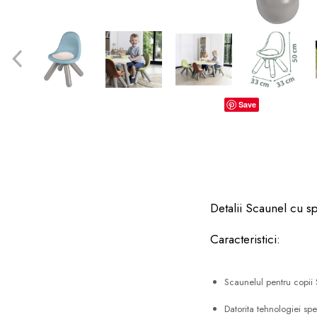
dopuri de urechi
Produse îngrijire copii
Igiena copii
Save
Detalii Scaunel cu s
Caracteristici:
Scaunelul pentru copii
Datorita tehnologiei sp