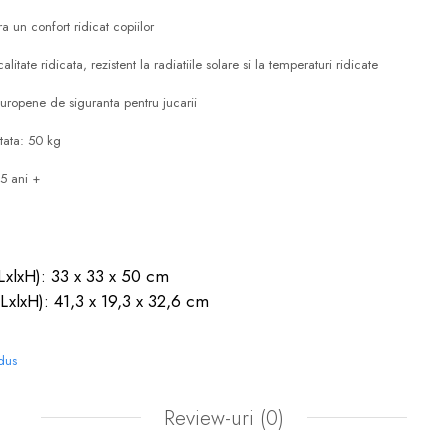
 un confort ridicat copiilor
alitate ridicata, rezistent la radiatiile solare si la temperaturi ridicate
uropene de siguranta pentru jucarii
tata: 50 kg
5 ani +
LxlxH): 33 x 33 x 50 cm
LxlxH): 41,3 x 19,3 x 32,6 cm
odus
Review-uri
(0)