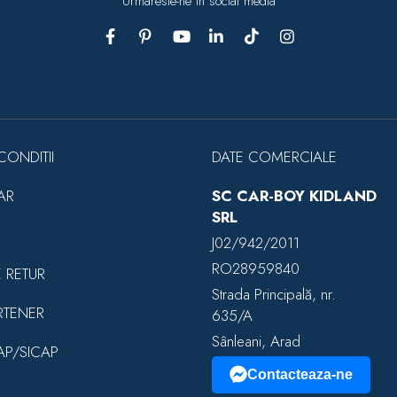
Urmareste-ne in social media
CONDITII
DATE COMERCIALE
AR
SC CAR-BOY KIDLAND
SRL
J02/942/2011
RO28959840
E RETUR
Strada Principală, nr.
RTENER
635/A
Sânleani, Arad
EAP/SICAP
Contacteaza-ne