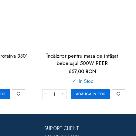
otativa 330°
Încălzitor pentru masa de înfășat
bebelușul 500W REER
657,00 RON
In Stoc
COS
ADAUGA IN COS
SUPORT CLIENTI