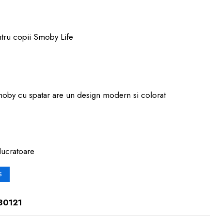
ntru copii Smoby Life
moby cu spatar are un design modern si colorat
lucratoare
S
80121