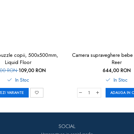
puzzle copii, 500x500mm,
Camera supraveghere bebe r
Liquid Floor
Reer
,00 RON
109,00 RON
644,00 RON
In Stoc
In Stoc
EZI VARIANTE
ADAUGA IN 
SOCIAL