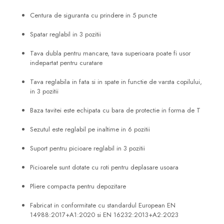
Centura de siguranta cu prindere in 5 puncte
Spatar reglabil in 3 pozitii
Tava dubla pentru mancare, tava superioara poate fi usor
indepartat pentru curatare
Tava reglabila in fata si in spate in functie de varsta copilului,
in 3 pozitii
Baza tavitei este echipata cu bara de protectie in forma de T
Sezutul este reglabil pe inaltime in 6 pozitii
Suport pentru picioare reglabil in 3 pozitii
Picioarele sunt dotate cu roti pentru deplasare usoara
Pliere compacta pentru depozitare
Fabricat in conformitate cu standardul European EN
14988:2017+A1:2020 si EN 16232:2013+A2:2023