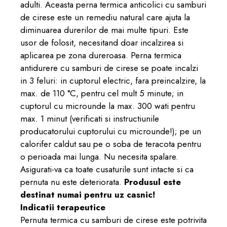
adulti. Aceasta perna termica anticolici cu samburi
de cirese este un remediu natural care ajuta la
diminuarea durerilor de mai multe tipuri. Este
usor de folosit, necesitand doar incalzirea si
aplicarea pe zona dureroasa. Perna termica
antidurere cu samburi de cirese se poate incalzi
in 3 feluri: in cuptorul electric, fara preincalzire, la
max. de 110 °C, pentru cel mult 5 minute; in
cuptorul cu microunde la max. 300 wati pentru
max. 1 minut (verificati si instructiunile
producatorului cuptorului cu microunde!); pe un
calorifer caldut sau pe o soba de teracota pentru
o perioada mai lunga. Nu necesita spalare.
Asigurati-va ca toate cusaturile sunt intacte si ca
pernuta nu este deteriorata.
Produsul este
destinat numai pentru uz casnic!
Indicatii terapeutice
Pernuta termica cu samburi de cirese este potrivita