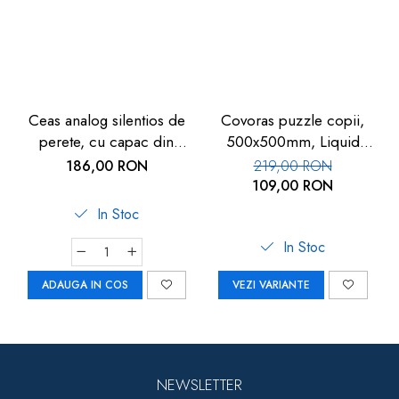
Ceas analog silentios de
Covoras puzzle copii,
perete, cu capac din
500x500mm, Liquid
sticla, cifre mari, alb, TFA
Floor
186,00 RON
219,00 RON
60.3050.02
109,00 RON
In Stoc
In Stoc
ADAUGA IN COS
VEZI VARIANTE
NEWSLETTER