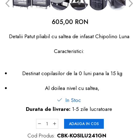
dopuri de urechi
Produse îngrijire copii
605,00 RON
Igiena copii
Detalii Patut pliabil cu saltea de infasat Chipolino Luna
Caracteristici:
Destinat copilasilor de la 0 luni pana la 15 kg
Al doilea nivel cu saltea,
In Stoc
Durata de livrare:
1-5 zile lucratoare
ADAUGA IN COS
Cod Produs:
CBK-KOSILU241GN