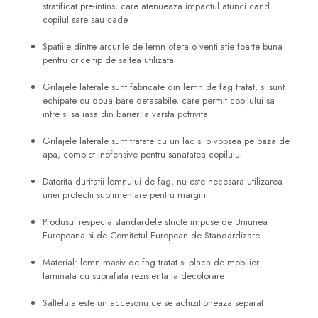
stratificat pre-intins, care atenueaza impactul atunci cand
copilul sare sau cade
Spatiile dintre arcurile de lemn ofera o ventilatie foarte buna
pentru orice tip de saltea utilizata
Grilajele laterale sunt fabricate din lemn de fag tratat, si sunt
echipate cu doua bare detasabile, care permit copilului sa
intre si sa iasa din barier la varsta potrivita
Grilajele laterale sunt tratate cu un lac si o vopsea pe baza de
apa, complet inofensive pentru sanatatea copilului
Datorita duritatii lemnului de fag, nu este necesara utilizarea
unei protectii suplimentare pentru margini
Produsul respecta standardele stricte impuse de Uniunea
Europeana si de Comitetul European de Standardizare
Material: lemn masiv de fag tratat si placa de mobilier
laminata cu suprafata rezistenta la decolorare
Salteluta este un accesoriu ce se achizitioneaza separat