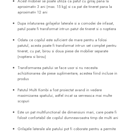
Acest mobilier se poate utiliza ca patut cu grilaj pana la
aproximativ 3 ani (max. 15 kg) si ca pat de tineret pana la
aproximativ 12 ani
Dupa inlaturarea grilajelor laterale si a comodei de infasat,
patul poate fi transformat intr-un patut de tineret si o noptiera
Odata ce copilul este suficient de mare pentru a folosi
patutul, acesta poate fi transformat intr-un set complet pentru
tineret, cu pat, birou si doua piese de mobilier separate
(noptiera si birou)
Transformarea patului se face usor si nu necesita
achizitionarea de piese suplimentare, acestea fiind incluse in
produs
Patutul Multi Kombi a fost proiectat avand in vedere
maximizarea spatiului, astfel incat sa serveasca mai multe
scopuri
Este un pat multifunctional de dimensiuni mari, care poate fi
folosit confortabil de copilul dumneavoastra timp de multi ani
Grilajele laterale ale patului pot fi coborate pentru a permite