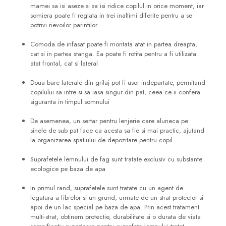
mamei sa isi aseze si sa isi ridice copilul in orice moment, iar
somiera poate fi reglata in trei inaltimi diferite pentru a se
potrivi nevoilor parintilor
Comoda de infasat poate fi montata atat in partea dreapta,
cat si in partea stanga. Ea poate fi rotita pentru a fi utilizata
atat frontal, cat si lateral
Doua bare laterale din grilaj pot fi usor indepartate, permitand
copilului sa intre si sa iasa singur din pat, ceea ce ii confera
siguranta in timpul somnului
De asemenea, un sertar pentru lenjerie care aluneca pe
sinele de sub pat face ca acesta sa fie si mai practic, ajutand
la organizarea spatiului de depozitare pentru copil
Suprafetele lemnului de fag sunt tratate exclusiv cu substante
ecologice pe baza de apa
In primul rand, suprafetele sunt tratate cu un agent de
legatura a fibrelor si un grund, urmate de un strat protector si
apoi de un lac special pe baza de apa. Prin acest tratament
multi-strat, obtinem protectie, durabilitate si o durata de viata