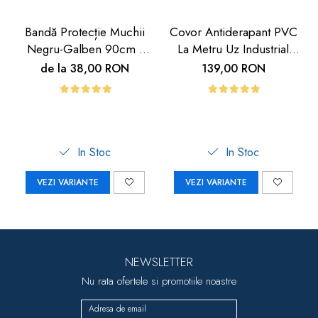
Bandă Protecție Muchii
Covor Antiderapant PVC
Negru-Galben 90cm |
La Metru Uz Industrial
Carboysafety
Hoteluri | Carboysafety
de la 38,00 RON
139,00 RON
In Stoc
In Stoc
VEZI VARIANTE
VEZI VARIANTE
NEWSLETTER
Nu rata ofertele si promotiile noastre