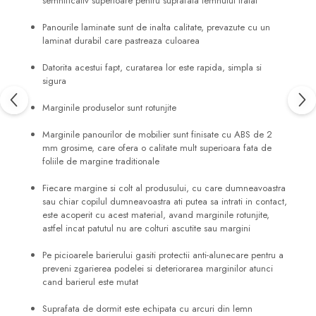
semnificativ superioare pentru suprafata lemnului tratat
Panourile laminate sunt de inalta calitate, prevazute cu un
laminat durabil care pastreaza culoarea
Datorita acestui fapt, curatarea lor este rapida, simpla si
sigura
Marginile produselor sunt rotunjite
Marginile panourilor de mobilier sunt finisate cu ABS de 2
mm grosime, care ofera o calitate mult superioara fata de
foliile de margine traditionale
Fiecare margine si colt al produsului, cu care dumneavoastra
sau chiar copilul dumneavoastra ati putea sa intrati in contact,
este acoperit cu acest material, avand marginile rotunjite,
astfel incat patutul nu are colturi ascutite sau margini
Pe picioarele barierului gasiti protectii anti-alunecare pentru a
preveni zgarierea podelei si deteriorarea marginilor atunci
cand barierul este mutat
Suprafata de dormit este echipata cu arcuri din lemn