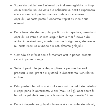
Suprafata patului are 3 niveluri de inaltime reglabile. In timp
ce in primele luni de viata ale bebelusului, pozitia superioara
ofera acces facil pentru mamica, odata cu cresterea
copilului, aceasta poate fi coborata treptat cu inca doua
niveluri
Doua bare laterale din grilaj pot fi usor indepartate, permitand
copilului sa intre si sa iasa singur, fara a mai fi nevoie de
ajutor. in acelasi timp, acesta doarme in siguranta, deoarece
nu exista riscul sa alunece din pat, datorita grilajului
Comoda de infasat poate fi montata atat in partea dreapta,
cat si in partea stanga
Sertarul pentru lenjeria de pat gliseaza pe sine, facand
produsul si mai practic si ajutand la depozitarea lucrurilor in
ordine
Patul poate fi folosit in mai multe moduri: ca patut de bebelusi
si copii pana la aproximativ 3 ani (max. 15 kg), apoi poate fi
folosit ca pat de tineret pana la varsta de aproximativ 12 ani
Dupa indepartarea grilajelor laterale si a comodei de infasat,