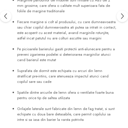
Marginile panourilor de mobilier sunt finisate cu ABS de 2
mm grosime, care ofera o calitate mult superioara fata de
foliile de margine traditionale
Fiecare margine si colt al produsului, cu care dumneavoastra
sau chiar copilul dumneavoastra ati putea sa intrati in contact,
este acoperit cu acest material, avand marginile rotunjite,
astfel incat patutul nu are colturi ascutite sau margini
Pe picioarele barierului gasiti protectii anti-alunecare pentru a
preveni zgarierea podelei si deteriorarea marginilor atunci
cand barierul este mutat
Suprafata de dormit este echipata cu arcuri din lemn
stratificat pre-intins, care atenueaza impactul atunci cand
copilul sare sau cade
Spatiile dintre arcurile de lemn ofera o ventilatie foarte buna
pentru orice tip de saltea utilizata
Grilajele laterale sunt fabricate din lemn de fag tratat, si sunt
echipate cu doua bare detasabile, care permit copilului sa
intre si sa iasa din barier la varsta potrivita