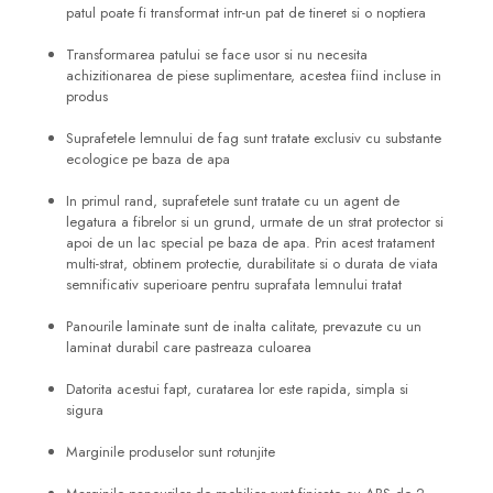
patul poate fi transformat intr-un pat de tineret si o noptiera
Transformarea patului se face usor si nu necesita
achizitionarea de piese suplimentare, acestea fiind incluse in
produs
Suprafetele lemnului de fag sunt tratate exclusiv cu substante
ecologice pe baza de apa
In primul rand, suprafetele sunt tratate cu un agent de
legatura a fibrelor si un grund, urmate de un strat protector si
apoi de un lac special pe baza de apa. Prin acest tratament
multi-strat, obtinem protectie, durabilitate si o durata de viata
semnificativ superioare pentru suprafata lemnului tratat
Panourile laminate sunt de inalta calitate, prevazute cu un
laminat durabil care pastreaza culoarea
Datorita acestui fapt, curatarea lor este rapida, simpla si
sigura
Marginile produselor sunt rotunjite