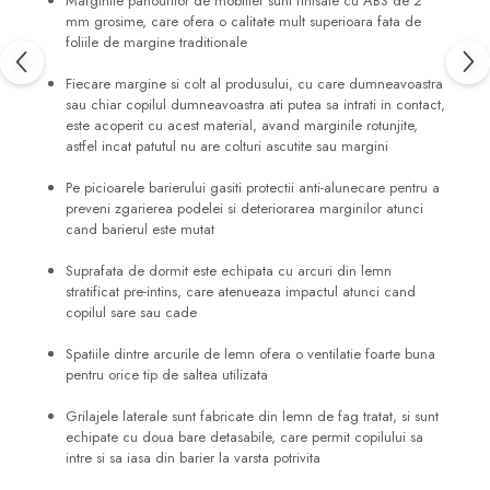
Marginile panourilor de mobilier sunt finisate cu ABS de 2
mm grosime, care ofera o calitate mult superioara fata de
foliile de margine traditionale
Fiecare margine si colt al produsului, cu care dumneavoastra
sau chiar copilul dumneavoastra ati putea sa intrati in contact,
este acoperit cu acest material, avand marginile rotunjite,
astfel incat patutul nu are colturi ascutite sau margini
Pe picioarele barierului gasiti protectii anti-alunecare pentru a
preveni zgarierea podelei si deteriorarea marginilor atunci
cand barierul este mutat
Suprafata de dormit este echipata cu arcuri din lemn
stratificat pre-intins, care atenueaza impactul atunci cand
copilul sare sau cade
Spatiile dintre arcurile de lemn ofera o ventilatie foarte buna
pentru orice tip de saltea utilizata
Grilajele laterale sunt fabricate din lemn de fag tratat, si sunt
echipate cu doua bare detasabile, care permit copilului sa
intre si sa iasa din barier la varsta potrivita