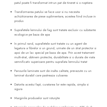
patul poate fi transformat intr-un pat de tineret si o noptiera
Transformarea patului se face usor si nu necesita
achizitionarea de piese suplimentare, acestea fiind incluse in
produs
Suprafetele lemnului de fag sunt tratate exclusiv cu substante
ecologice pe baza de apa
In primul rand, suprafetele sunt tratate cu un agent de
legatura a fibrelor si un grund, urmate de un strat protector si
apoi de un lac special pe baza de apa. Prin acest tratament
multi-strat, obtinem protectie, durabilitate si o durata de viata
semnificativ superioare pentru suprafata lemnului tratat
Panourile laminate sunt de inalta calitate, prevazute cu un
laminat durabil care pastreaza culoarea
Datorita acestui fapt, curatarea lor este rapida, simpla si
sigura
Marginile produselor sunt rotunjite