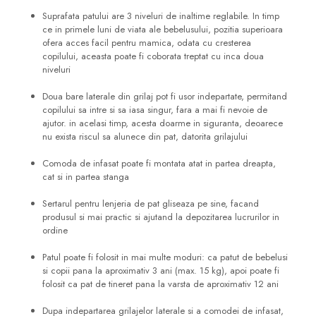
Suprafata patului are 3 niveluri de inaltime reglabile. In timp
ce in primele luni de viata ale bebelusului, pozitia superioara
ofera acces facil pentru mamica, odata cu cresterea
copilului, aceasta poate fi coborata treptat cu inca doua
niveluri
Doua bare laterale din grilaj pot fi usor indepartate, permitand
copilului sa intre si sa iasa singur, fara a mai fi nevoie de
ajutor. in acelasi timp, acesta doarme in siguranta, deoarece
nu exista riscul sa alunece din pat, datorita grilajului
Comoda de infasat poate fi montata atat in partea dreapta,
cat si in partea stanga
Sertarul pentru lenjeria de pat gliseaza pe sine, facand
produsul si mai practic si ajutand la depozitarea lucrurilor in
ordine
Patul poate fi folosit in mai multe moduri: ca patut de bebelusi
si copii pana la aproximativ 3 ani (max. 15 kg), apoi poate fi
folosit ca pat de tineret pana la varsta de aproximativ 12 ani
Dupa indepartarea grilajelor laterale si a comodei de infasat,