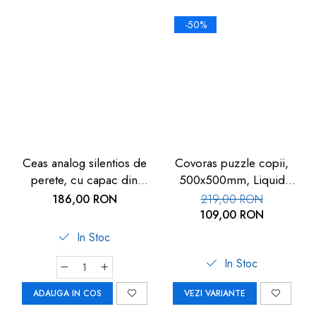
-50%
Ceas analog silentios de
Covoras puzzle copii,
perete, cu capac din
500x500mm, Liquid
sticla, cifre mari, alb, TFA
Floor
186,00 RON
219,00 RON
60.3050.02
109,00 RON
In Stoc
In Stoc
ADAUGA IN COS
VEZI VARIANTE