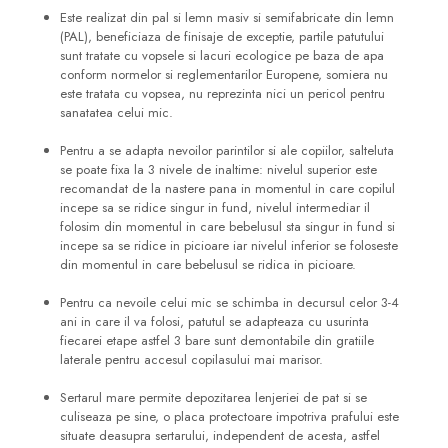
Este realizat din pal si lemn masiv si semifabricate din lemn
(PAL), beneficiaza de finisaje de exceptie, partile patutului
sunt tratate cu vopsele si lacuri ecologice pe baza de apa
conform normelor si reglementarilor Europene, somiera nu
este tratata cu vopsea, nu reprezinta nici un pericol pentru
sanatatea celui mic.
Pentru a se adapta nevoilor parintilor si ale copiilor, salteluta
se poate fixa la 3 nivele de inaltime: nivelul superior este
recomandat de la nastere pana in momentul in care copilul
incepe sa se ridice singur in fund, nivelul intermediar il
folosim din momentul in care bebelusul sta singur in fund si
incepe sa se ridice in picioare iar nivelul inferior se foloseste
din momentul in care bebelusul se ridica in picioare.
Pentru ca nevoile celui mic se schimba in decursul celor 3-4
ani in care il va folosi, patutul se adapteaza cu usurinta
fiecarei etape astfel 3 bare sunt demontabile din gratiile
laterale pentru accesul copilasului mai marisor.
Sertarul mare permite depozitarea lenjeriei de pat si se
culiseaza pe sine, o placa protectoare impotriva prafului este
situate deasupra sertarului, independent de acesta, astfel