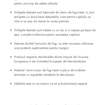
pentru orice tip de saltea utilizata
Grilajele laterale sunt fabricate din lemn de fag tratat, si sunt
echipate cu doua bare detasabile, care permit copilului sa
intre si sa iasa din barier la varsta potrivita
Grilajele laterale sunt tratate cu un lac si o vopsea pe baza de
apa, complet inofensive pentru sanatatea copilului
Datorita duritatii lemnului de fag, nu este necesara utilizarea
unei protectii suplimentare pentru margini
Produsul respecta standardele stricte impuse de Uniunea
Europeana si de Comitetul European de Standardizare
Material: lemn masiv de fag tratat si placa de mobilier
laminata cu suprafata rezistenta la decolorare
Salteluta este un accesoriu ce se achizitioneaza separat