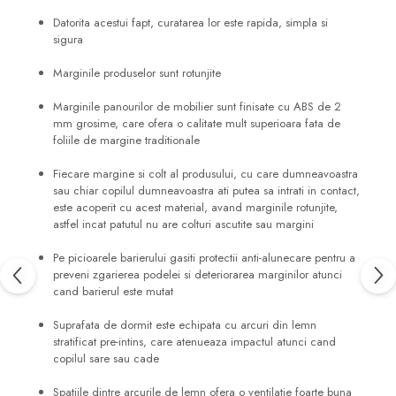
Datorita acestui fapt, curatarea lor este rapida, simpla si
sigura
Marginile produselor sunt rotunjite
Marginile panourilor de mobilier sunt finisate cu ABS de 2
mm grosime, care ofera o calitate mult superioara fata de
foliile de margine traditionale
Fiecare margine si colt al produsului, cu care dumneavoastra
sau chiar copilul dumneavoastra ati putea sa intrati in contact,
este acoperit cu acest material, avand marginile rotunjite,
astfel incat patutul nu are colturi ascutite sau margini
Pe picioarele barierului gasiti protectii anti-alunecare pentru a
preveni zgarierea podelei si deteriorarea marginilor atunci
cand barierul este mutat
Suprafata de dormit este echipata cu arcuri din lemn
stratificat pre-intins, care atenueaza impactul atunci cand
copilul sare sau cade
Spatiile dintre arcurile de lemn ofera o ventilatie foarte buna