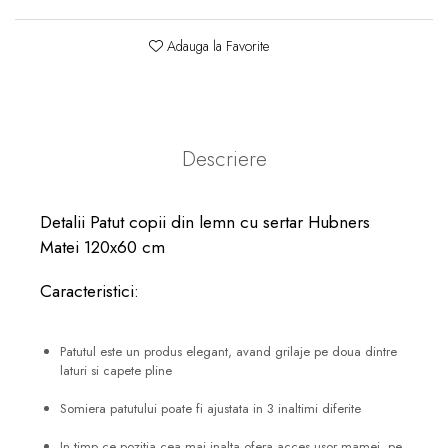
Adauga la Favorite
Descriere
Detalii Patut copii din lemn cu sertar Hubners
Matei 120x60 cm
Caracteristici:
Patutul este un produs elegant, avand grilaje pe doua dintre
laturi si capete pline
Somiera patutului poate fi ajustata in 3 inaltimi diferite
In timp ce pozitia cea mai inalta ofera acces usor mamei, pe