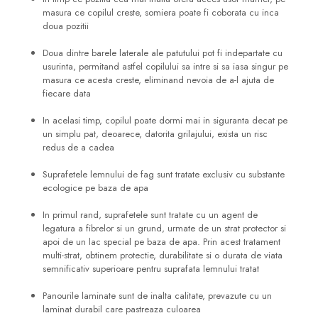
masura ce copilul creste, somiera poate fi coborata cu inca
doua pozitii
Doua dintre barele laterale ale patutului pot fi indepartate cu
usurinta, permitand astfel copilului sa intre si sa iasa singur pe
masura ce acesta creste, eliminand nevoia de a-l ajuta de
fiecare data
In acelasi timp, copilul poate dormi mai in siguranta decat pe
un simplu pat, deoarece, datorita grilajului, exista un risc
redus de a cadea
Suprafetele lemnului de fag sunt tratate exclusiv cu substante
ecologice pe baza de apa
In primul rand, suprafetele sunt tratate cu un agent de
legatura a fibrelor si un grund, urmate de un strat protector si
apoi de un lac special pe baza de apa. Prin acest tratament
multi-strat, obtinem protectie, durabilitate si o durata de viata
semnificativ superioare pentru suprafata lemnului tratat
Panourile laminate sunt de inalta calitate, prevazute cu un
laminat durabil care pastreaza culoarea