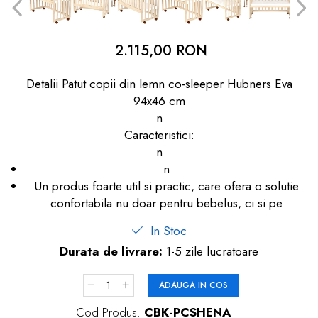
dopuri de urechi
Produse îngrijire copii
2.115,00 RON
Igiena copii
Detalii Patut copii din lemn co-sleeper Hubners Eva
94x46 cm
n
Caracteristici:
n
n
Un produs foarte util si practic, care ofera o solutie
confortabila nu doar pentru bebelus, ci si pe
In Stoc
Durata de livrare:
1-5 zile lucratoare
ADAUGA IN COS
Cod Produs:
CBK-PCSHENA