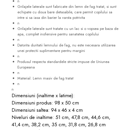
n
Grilajele laterale sunt fabricate din lemn de fag tratat, si sunt
echipate cu doua bare detasabile, care permit copilului sa
intre si sa iasa din barier la varsta potrivita
n
Grilajele laterale sunt tratate cu un lac si o vopsea pe baza de
apa, complet inofensive pentru sanatatea copilului
n
Datorita duritatii lemnului de fag, nu este necesara utilizarea
unei protectii suplimentare pentru margini
n
Produsul respecta standardele stricte impuse de Uniunea
Europeana
n
Material: Lemn masiv de fag tratat
n
n
Dimensiuni (inaltime x latime):
Dimensiuni produs: 98 x 50 cm
Dimensiuni saltea: 94 x 46 x 4 cm
Niveluri de inaltime: 51 cm, 47,8 cm, 44,6 cm,
41,4 cm, 38,2 cm, 35 cm, 31,8 cm, 26,8 cm