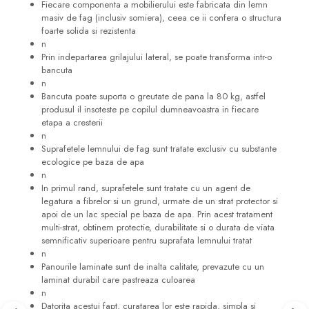
Fiecare componenta a mobilierului este fabricata din lemn
masiv de fag (inclusiv somiera), ceea ce ii confera o structura
foarte solida si rezistenta
n
Prin indepartarea grilajului lateral, se poate transforma intr-o
bancuta
n
Bancuta poate suporta o greutate de pana la 80 kg, astfel
produsul il insoteste pe copilul dumneavoastra in fiecare
etapa a cresterii
n
Suprafetele lemnului de fag sunt tratate exclusiv cu substante
ecologice pe baza de apa
n
In primul rand, suprafetele sunt tratate cu un agent de
legatura a fibrelor si un grund, urmate de un strat protector si
apoi de un lac special pe baza de apa. Prin acest tratament
multi-strat, obtinem protectie, durabilitate si o durata de viata
semnificativ superioare pentru suprafata lemnului tratat
n
Panourile laminate sunt de inalta calitate, prevazute cu un
laminat durabil care pastreaza culoarea
n
Datorita acestui fapt, curatarea lor este rapida, simpla si