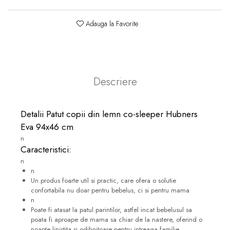
Adauga la Favorite
Descriere
Detalii Patut copii din lemn co-sleeper Hubners
Eva 94x46 cm
n
Caracteristici:
n
n
Un produs foarte util si practic, care ofera o solutie
confortabila nu doar pentru bebelus, ci si pentru mama
n
Poate fi atasat la patul parintilor, astfel incat bebelusul sa
poata fi aproape de mama sa chiar de la nastere, oferind o
noapte linistita si odihnitoare pentru intreaga familie