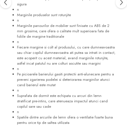
sigura
n
Marginile produselor sunt rotunjite
n
Marginile panourilor de mobilier sunt finisate cu ABS de 2
mm grosime, care ofera o calitate mult superioara fata de
foliile de margine traditionale
n
Fiecare margine si colt al produsului, cu care dumneavoastra
sau chiar copilul dumneavoastra ati putea sa intrati in contact,
este acoperit cu acest material, avand marginile rotunjite,
astfel incat patutul nu are colturi ascutite sau margini
n
Pe picioarele barierului gasiti protectii anti-alunecare pentru a
preveni zgarierea podelei si deteriorarea marginilor atunci
cand barierul este mutat
n
Suprafata de dormit este echipata cu arcuri din lemn
stratificat pre-intins, care atenueaza impactul atunci cand
copilul sare sau cade
n
Spatiile dintre arcurile de lemn ofera o ventilatie foarte buna
pentru orice tip de saltea utilizata