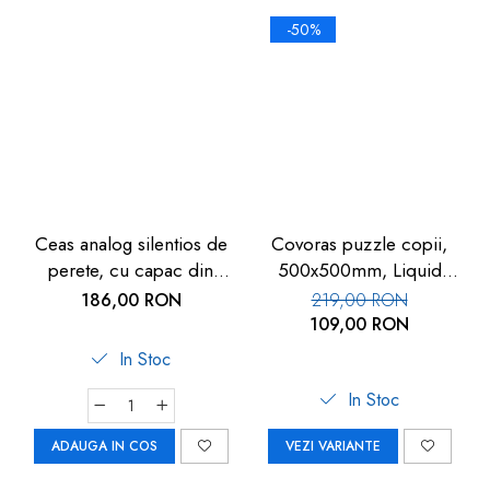
-50%
Ceas analog silentios de
Covoras puzzle copii,
perete, cu capac din
500x500mm, Liquid
sticla, cifre mari, alb, TFA
Floor
186,00 RON
219,00 RON
60.3050.02
109,00 RON
In Stoc
In Stoc
ADAUGA IN COS
VEZI VARIANTE