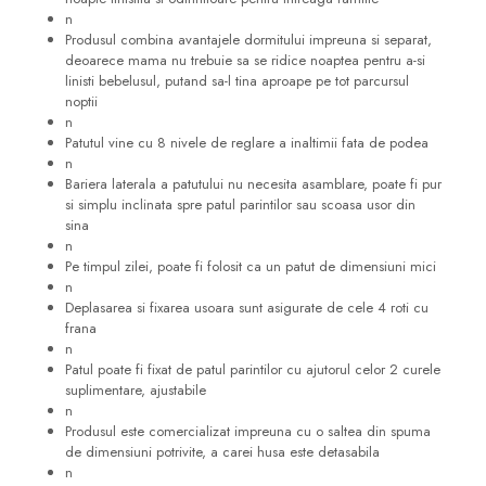
n
Produsul combina avantajele dormitului impreuna si separat,
deoarece mama nu trebuie sa se ridice noaptea pentru a-si
linisti bebelusul, putand sa-l tina aproape pe tot parcursul
noptii
n
Patutul vine cu 8 nivele de reglare a inaltimii fata de podea
n
Bariera laterala a patutului nu necesita asamblare, poate fi pur
si simplu inclinata spre patul parintilor sau scoasa usor din
sina
n
Pe timpul zilei, poate fi folosit ca un patut de dimensiuni mici
n
Deplasarea si fixarea usoara sunt asigurate de cele 4 roti cu
frana
n
Patul poate fi fixat de patul parintilor cu ajutorul celor 2 curele
suplimentare, ajustabile
n
Produsul este comercializat impreuna cu o saltea din spuma
de dimensiuni potrivite, a carei husa este detasabila
n