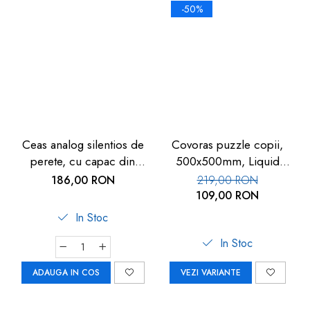
-50%
Ceas analog silentios de
Covoras puzzle copii,
perete, cu capac din
500x500mm, Liquid
sticla, cifre mari, alb, TFA
Floor
186,00 RON
219,00 RON
60.3050.02
109,00 RON
In Stoc
In Stoc
ADAUGA IN COS
VEZI VARIANTE