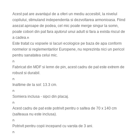
Acest pat are avantajul de a oferi un mediu accesibil, la nivelul
copilului, stimuland independenta si dezvoltarea armonioasa. Fiind
asezat aproape de podea, cel mic poate merge singur la somn,
poate cobori din pat fara ajutorul unui adult si fara a exista riscul de
n
a cadea.
Este tratat cu vopsele si lacuri ecologice pe baza de apa conform
normelor si reglementarilor Europene, nu reprezinta nici un pericol
pentru sanatatea celui mic.
n
Fabricat din MDF si lemn de pin, acest cadru de pat este extrem de
robust si durabil.
n
Inaltime de la sol: 13.3 cm.
n
Somiera inclusa - sipci din placaj.
n
Acest cadru de pat este potrivit pentru o saltea de 70 x 140 cm
(salteaua nu este inclusa).
n
Potrivit pentru copii incepand cu varsta de 3 ani.
n