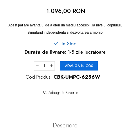
dopuri de urechi
1.096,00 RON
Produse îngrijire copii
Igiena copii
Acest pat are avantajul de a oferi un mediu accesibil, la nivelul copilului,
stimuland independenta si dezvoltarea armonio
In Stoc
Durata de livrare:
1-5 zile lucratoare
ADAUGA IN COS
Cod Produs:
CBK-UMPC-6256W
Adauga la Favorite
Descriere