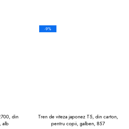
-9%
R700, din
Tren de viteza japonez T5, din carton,
, alb
pentru copii, galben, 857