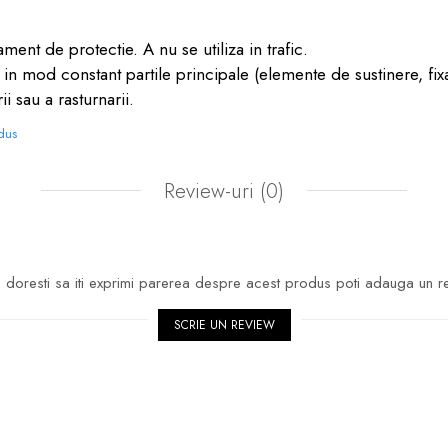
ment de protectie. A nu se utiliza in trafic.
eti in mod constant partile principale (elemente de sustinere, fix
i sau a rasturnarii.
odus
Review-uri
(0)
doresti sa iti exprimi parerea despre acest produs poti adauga un r
SCRIE UN REVIEW