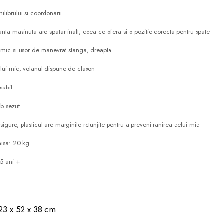
ilibrului si coordonarii
anta masinuta are spatar inalt, ceea ce ofera si o pozitie corecta pentru spate
mic si usor de manevrat stanga, dreapta
ui mic, volanul dispune de claxon
sabil
ub sezut
sigure, plasticul are marginile rotunjite pentru a preveni ranirea celui mic
isa: 20 kg
5 ani +
23 x 52 x 38 cm