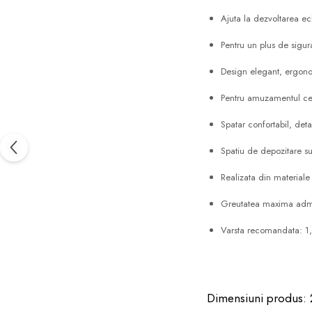
Ajuta la dezvoltarea ech
Pentru un plus de sigur
Design elegant, ergono
Pentru amuzamentul cel
Spatar confortabil, deta
Spatiu de depozitare s
Realizata din materiale 
Greutatea maxima adm
Varsta recomandata: 1,
Dimensiuni produs: 