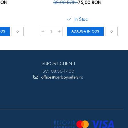
RON
82,00 RON
75,00 RON
In Stoc
COS
ADAUGA IN COS
SUPORT CLIENTI
L-V: 08.30-17.00
office@carboysafety.ro