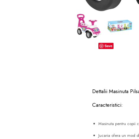
dopuri de urechi
Produse îngrijire copii
Igiena copii
Save
Dettalii Masinuta Pil
Caracteristici:
Masinuta pentru copii c
Jucaria ofera un mod di