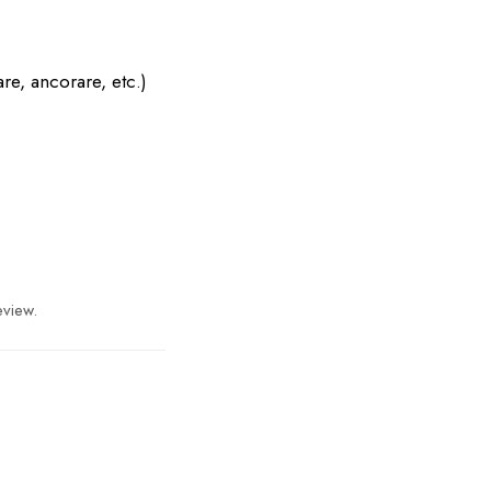
are, ancorare, etc.)
eview.