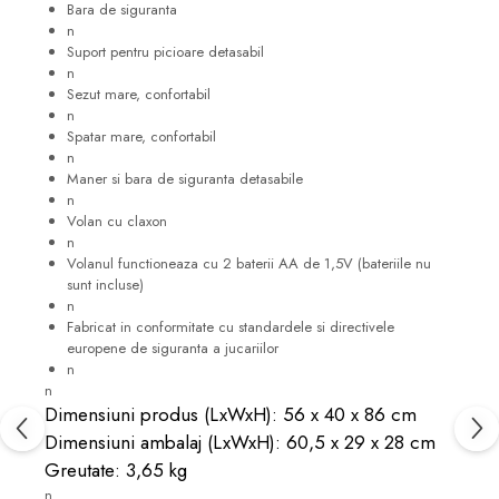
Bara de siguranta
n
Suport pentru picioare detasabil
n
Sezut mare, confortabil
n
Spatar mare, confortabil
n
Maner si bara de siguranta detasabile
n
Volan cu claxon
n
Volanul functioneaza cu 2 baterii AA de 1,5V (bateriile nu
sunt incluse)
n
Fabricat in conformitate cu standardele si directivele
europene de siguranta a jucariilor
n
n
Dimensiuni produs (LxWxH): 56 x 40 x 86 cm
Dimensiuni ambalaj (LxWxH): 60,5 x 29 x 28 cm
Greutate: 3,65 kg
n