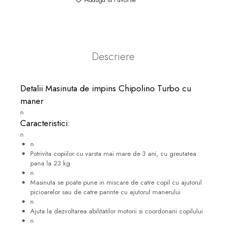
Descriere
Detalii Masinuta de impins Chipolino Turbo cu
maner
n
Caracteristici:
n
n
Potrivita copiilor cu varsta mai mare de 3 ani, cu greutatea
pana la 23 kg
n
Masinuta se poate pune in miscare de catre copil cu ajutorul
picioarelor sau de catre parinte cu ajutorul manerului
n
Ajuta la dezvoltarea abilitatilor motorii si coordonarii copilului
n