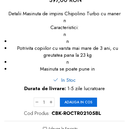
397,00 RON
dopuri de urechi
Detalii Masinuta de impins Chipolino Turbo cu maner
Produse îngrijire copii
n
Igiena copii
Caracteristici:
n
n
Potrivita copiilor cu varsta mai mare de 3 ani, cu
greutatea pana la 23 kg
n
Masinuta se poate pune in
In Stoc
Durata de livrare:
1-5 zile lucratoare
ADAUGA IN COS
Cod Produs:
CBK-ROCTR02105BL
Adauga la Favorite