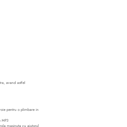
a, avand astfel
voie pentru o plimbare in
sa MP3
trola masinuta cu ajutorul