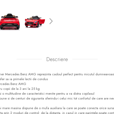
Descriere
bner Mercedes Benz AMG reprezinta cadoul perfect pentru micutul dumneavoastr
ofer sa ia primele lectii de condus
Mercedes Benz AMG
u copii de la 3 ani la 25 kg
i o multitudine de caracteristici menite pentru a va distra copilasul
une si de centuri de siguranta oferindu-i celui mic tot confortul de care are ne
mai mare masina dispune de o mufa auxiliara la care se poate conecta orice sur
ata prin 2 moduri de control: de la distanta, in cazul in care parintele poate con