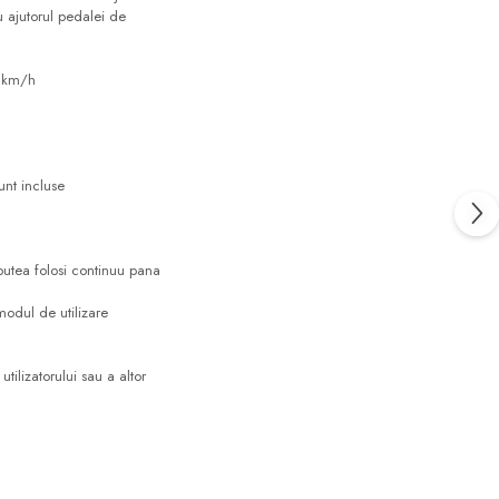
u ajutorul pedalei de
7 km/h
nt incluse
putea folosi continuu pana
modul de utilizare
tilizatorului sau a altor