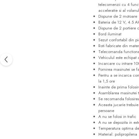
telecomenzii cu 4 funct
acceleratie si al volanu
Dispune de 2 motoare
Bateria de 12 V, 4.5 AH
Dispune de 2 portiere 
Bord iluminat
Sezut confortabil din p
Roti fabricate din mate
Telecomanda functionea
Vehiculul este echipat
Incarcare cu intrare 1
Pornirea masinutei se f
Pentru a se incarca com
la 1,5 ore
Inainte de prima folosir
Asamblarea masinutei tr
Se recomanda folosirea
Aceasta jucarie trebuie 
persoane
A nu se folosi in trafic
A nu se depozita in ext
Temperatura optima de 
Material: polipropilena