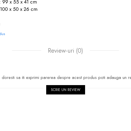
: 99 x 55 x 41 cm
 100 x 50 x 26 cm
g
odus
Review-uri
(0)
doresti sa iti exprimi parerea despre acest produs poti adauga un r
SCRIE UN REVIEW