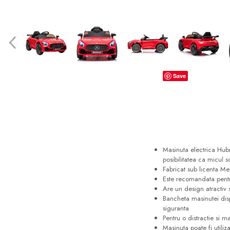
dopuri de urechi
Produse îngrijire copii
Igiena copii
Save
Masinuta electrica Hu
posibilitatea ca micul s
Fabricat sub licenta 
Este recomandata pentr
Are un design atractiv s
Bancheta masinutei disp
siguranta
Pentru o distractie si 
Masinuta poate fi utiliz