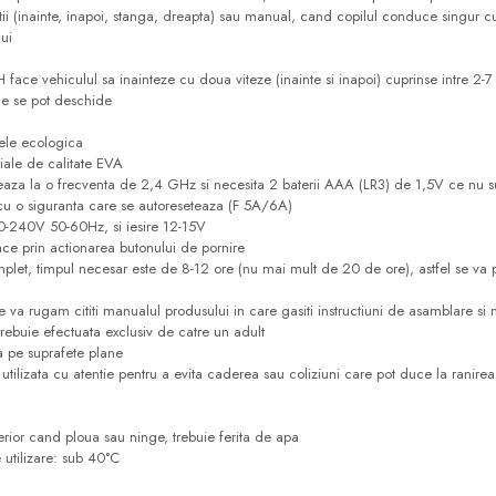
ii (inainte, inapoi, stanga, dreapta) sau manual, cand copilul conduce singur c
lui
 face vehiculul sa inainteze cu doua viteze (inainte si inapoi) cuprinse intre 2-
ce se pot deschide
iele ecologica
riale de calitate EVA
za la o frecventa de 2,4 GHz si necesita 2 baterii AAA (LR3) de 1,5V ce nu su
 cu o siguranta care se autoreseteaza (F 5A/6A)
00-240V 50-60Hz, si iesire 12-15V
ace prin actionarea butonului de pornire
plet, timpul necesar este de 8-12 ore (nu mai mult de 20 de ore), astfel se va 
e va rugam cititi manualul produsului in care gasiti instructiuni de asamblare si 
ebuie efectuata exclusiv de catre un adult
 pe suprafete plane
utilizata cu atentie pentru a evita caderea sau coliziuni care pot duce la ranirea u
erior cand ploua sau ninge, trebuie ferita de apa
utilizare: sub 40°C