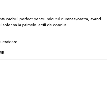
inta cadoul perfect pentru micutul dumneavoastra, avand
ul sofer sa ia primele lectii de condus.
lucratoare
RE