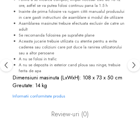
ore, astfel se va putea folosi continuu pana la 1.5 h
Inainte de prima folosire va rugam cititi manualul produsului
in care gasiti instructiuni de asamblare si modul de utilizare
Asamblarea masinutei trebuie efectuata exclusiv de catre un
adult
Se recomanda folosirea pe suprafete plane
Aceasta jucarie trebuie utilizata cu atentie pentru a evita
caderea sau coliziuni care pot duce la ranirea utilizatorului
sau a altor persoane
A nu se folosi in trafic
A nu se depozita in exterior cand ploua sau ninge, trebuie
ferita de apa
Dimensiuni masinuta (LxWxH): 108 x 73 x 50 cm
Greutate: 14 kg
Informatii conformitate produs
Review-uri
(0)