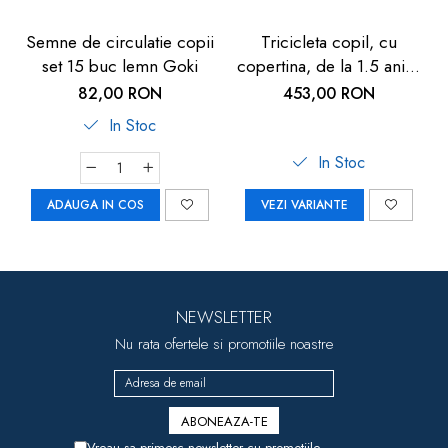
Semne de circulatie copii
Tricicleta copil, cu
set 15 buc lemn Goki
copertina, de la 1.5 ani+,
Chipolino Pulse
82,00 RON
453,00 RON
In Stoc
In Stoc
ADAUGA IN COS
VEZI VARIANTE
NEWSLETTER
Nu rata ofertele si promotiile noastre
Vreau sa primesc newsletter cu promotiile