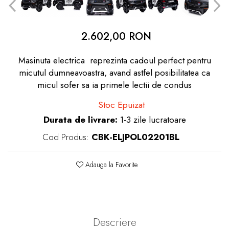
dopuri de urechi
Produse îngrijire copii
2.602,00 RON
Igiena copii
Masinuta electrica reprezinta cadoul perfect pentru
micutul dumneavoastra, avand astfel posibilitatea ca
micul sofer sa ia primele lectii de condus
Stoc Epuizat
Durata de livrare:
1-3 zile lucratoare
Cod Produs:
CBK-ELJPOL02201BL
Adauga la Favorite
Descriere