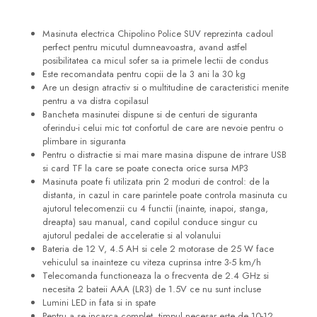
Masinuta electrica Chipolino Police SUV reprezinta cadoul
perfect pentru micutul dumneavoastra, avand astfel
posibilitatea ca micul sofer sa ia primele lectii de condus
Este recomandata pentru copii de la 3 ani la 30 kg
Are un design atractiv si o multitudine de caracteristici menite
pentru a va distra copilasul
Bancheta masinutei dispune si de centuri de siguranta
oferindu-i celui mic tot confortul de care are nevoie pentru o
plimbare in siguranta
Pentru o distractie si mai mare masina dispune de intrare USB
si card TF la care se poate conecta orice sursa MP3
Masinuta poate fi utilizata prin 2 moduri de control: de la
distanta, in cazul in care parintele poate controla masinuta cu
ajutorul telecomenzii cu 4 functii (inainte, inapoi, stanga,
dreapta) sau manual, cand copilul conduce singur cu
ajutorul pedalei de acceleratie si al volanului
Bateria de 12 V, 4.5 AH si cele 2 motorase de 25 W face
vehiculul sa inainteze cu viteza cuprinsa intre 3-5 km/h
Telecomanda functioneaza la o frecventa de 2.4 GHz si
necesita 2 bateii AAA (LR3) de 1.5V ce nu sunt incluse
Lumini LED in fata si in spate
Pentru a se incarca complet, timpul necesar este de 10-12