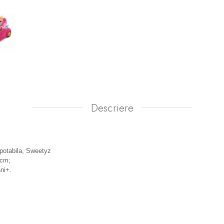
Descriere
otabila, Sweetyz
 cm;
ni+.