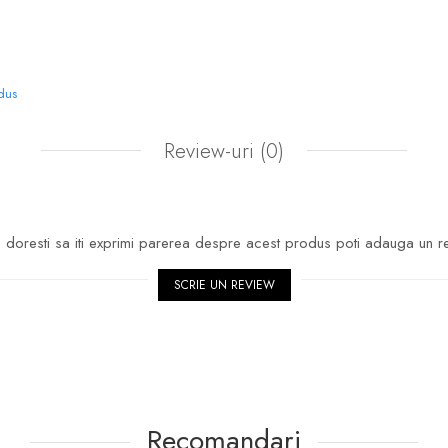
odus
Review-uri
(0)
doresti sa iti exprimi parerea despre acest produs poti adauga un r
SCRIE UN REVIEW
Recomandari