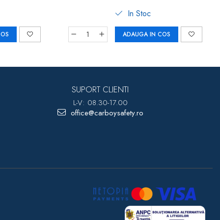
In Stoc
COS
ADAUGA IN COS
SUPORT CLIENTI
L-V: 08.30-17.00
office@carboysafety.ro