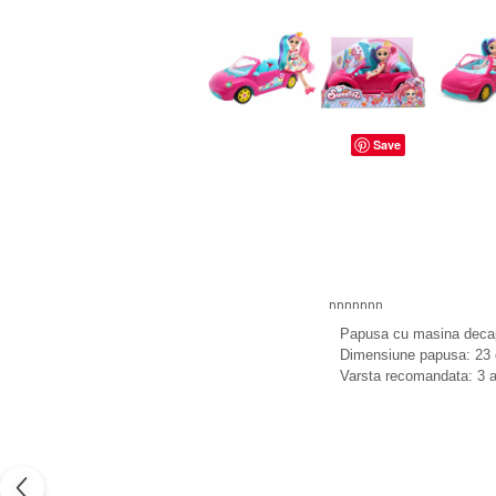
dopuri de urechi
Produse îngrijire copii
Igiena copii
Save
nnnnnnn
Papusa cu masina decap
Dimensiune papusa: 23
Varsta recomandata: 3 a