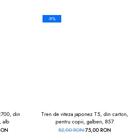
-9%
R700, din
Tren de viteza japonez T5, din carton,
, alb
pentru copii, galben, 857
RON
82,00 RON
75,00 RON