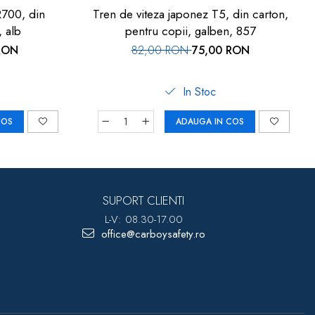
R700, din
Tren de viteza japonez T5, din carton,
, alb
pentru copii, galben, 857
RON
82,00 RON
75,00 RON
In Stoc
COS
ADAUGA IN COS
SUPORT CLIENTI
L-V: 08.30-17.00
office@carboysafety.ro