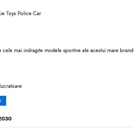
kie Toys Police Car
re cele mai indragite modele sportive ale acestui mare brand
lucratoare
S
2030