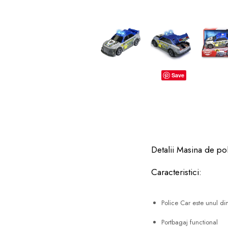
dopuri de urechi
Produse îngrijire copii
Igiena copii
Save
Detalii Masina de pol
Caracteristici:
Police Car este unul di
Portbagaj functional