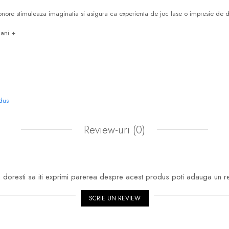
onore stimuleaza imaginatia si asigura ca experienta de joc lase o impresie de 
 ani +
odus
Review-uri
(0)
doresti sa iti exprimi parerea despre acest produs poti adauga un r
SCRIE UN REVIEW