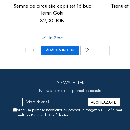
Semne de circulatie copii set 15 buc
Trenulet 
lemn Goki
82,00 RON
In Stoc
ADAUGA IN COS
NEWSLETTER
Nu rata ofertele si promotiile noastre
Vreau sa primesc newsletter cu promotiile magazinului. Afla mai
multe in
Politica de Confidentialitate