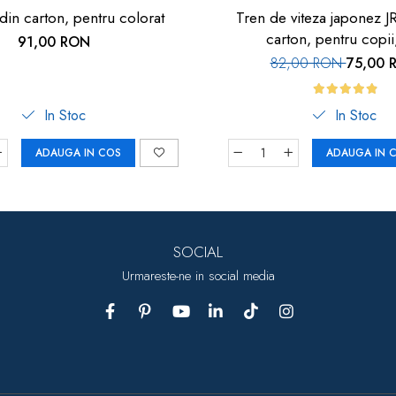
din carton, pentru colorat
Tren de viteza japonez J
carton, pentru copii
91,00 RON
82,00 RON
75,00 
In Stoc
In Stoc
ADAUGA IN COS
ADAUGA IN 
SOCIAL
Urmareste-ne in social media