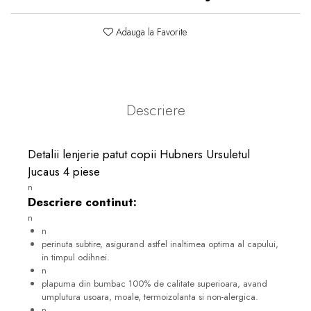
Adauga la Favorite
Descriere
Detalii lenjerie patut copii Hubners Ursuletul
Jucaus 4 piese
n
Descriere continut:
n
n
perinuta subtire, asigurand astfel inaltimea optima al capului,
in timpul odihnei.
n
plapuma din bumbac 100% de calitate superioara, avand
umplutura usoara, moale, termoizolanta si non-alergica.
n