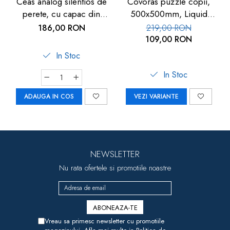
Ceas analog silentios de
Covoras puzzle copii,
perete, cu capac din
500x500mm, Liquid
sticla, cifre mari, alb, TFA
Floor
186,00 RON
219,00 RON
60.3050.02
109,00 RON
In Stoc
In Stoc
ADAUGA IN COS
VEZI VARIANTE
NEWSLETTER
Nu rata ofertele si promotiile noastre
Vreau sa primesc newsletter cu promotiile