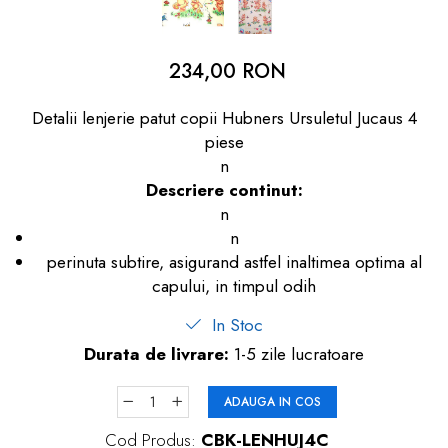
dopuri de urechi
Produse îngrijire copii
234,00 RON
Igiena copii
Detalii lenjerie patut copii Hubners Ursuletul Jucaus 4
piese
n
Descriere continut:
n
n
perinuta subtire, asigurand astfel inaltimea optima al
capului, in timpul odih
In Stoc
Durata de livrare:
1-5 zile lucratoare
ADAUGA IN COS
Cod Produs:
CBK-LENHUJ4C