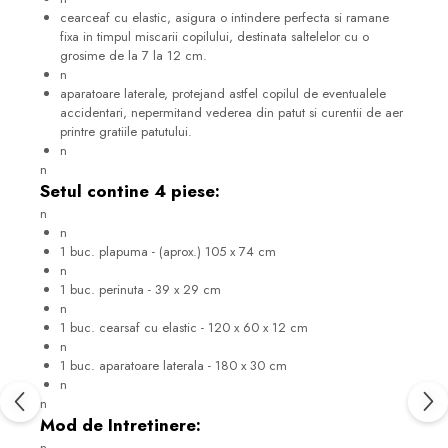
cearceaf cu elastic, asigura o intindere perfecta si ramane
fixa in timpul miscarii copilului, destinata saltelelor cu o
grosime de la 7 la 12 cm.
n
aparatoare laterale, protejand astfel copilul de eventualele
accidentari, nepermitand vederea din patut si curentii de aer
printre gratiile patutului.
n
n
Setul contine 4 piese:
n
n
1 buc. plapuma - (aprox.) 105 x 74 cm
n
1 buc. perinuta - 39 x 29 cm
n
1 buc. cearsaf cu elastic - 120 x 60 x 12 cm
n
1 buc. aparatoare laterala - 180 x 30 cm
n
n
Mod de Intretinere:
n