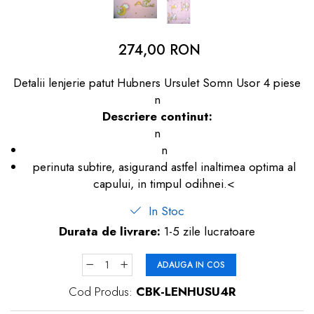
dopuri de urechi
Produse îngrijire copii
274,00 RON
Igiena copii
Detalii lenjerie patut Hubners Ursulet Somn Usor 4 piese
n
Descriere continut:
n
n
perinuta subtire, asigurand astfel inaltimea optima al
capului, in timpul odihnei.<
In Stoc
Durata de livrare:
1-5 zile lucratoare
ADAUGA IN COS
Cod Produs:
CBK-LENHUSU4R