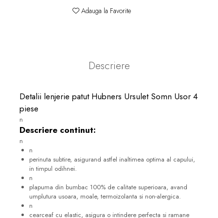
Adauga la Favorite
Descriere
Detalii lenjerie patut Hubners Ursulet Somn Usor 4
piese
n
Descriere continut:
n
n
perinuta subtire, asigurand astfel inaltimea optima al capului,
in timpul odihnei.
n
plapuma din bumbac 100% de calitate superioara, avand
umplutura usoara, moale, termoizolanta si non-alergica.
n
cearceaf cu elastic, asigura o intindere perfecta si ramane