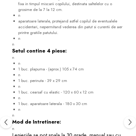
fixa in timpul miscarii copilului, destinata saltelelor cu o
grosime de la 7 la 12 cm.
n
aparatoare laterale, protejand astfel copilul de eventualele
accidentari, nepermitand vederea din patut si curentii de aer
printre gratiile patutului.
n
n
Setul contine 4 piese:
n
n
1 buc. plapuma - (aprox.) 105 x 74 cm
n
1 buc. perinuta - 39 x 29 cm
n
1 buc. cearsaf cu elastic - 120 x 60 x 12 cm
n
1 buc. aparatoare laterala - 180 x 30 cm
n
n
Mod de Intretinere:
n
Lenjeriile se pot spala la 30 grade, manual sau cu