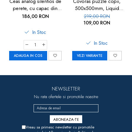
Ceas analog silentios de
Covoras puzzle copii,
perete, cu capac din
500x500mm, Liquid
sticla, cifre mari, alb, TFA
Floor
186,00 RON
219,00 RON
60.3050.02
109,00 RON
In Stoc
In Stoc
ADAUGA IN COS
VEZI VARIANTE
NEWSLETTER
Nu rata ofertele si promotiile noastre
Vreau sa primesc newsletter cu promotiile