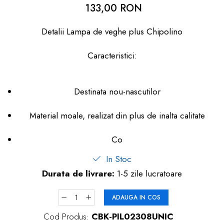
133,00 RON
dopuri de urechi
Produse îngrijire copii
Detalii Lampa de veghe plus Chipolino
Igiena copii
Caracteristici:
Destinata nou-nascutilor
Material moale, realizat din plus de inalta calitate
Co
In Stoc
Durata de livrare:
1-5 zile lucratoare
ADAUGA IN COS
Cod Produs:
CBK-PIL02308UNIC