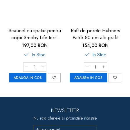
Scaunel cu spatar pentru
Raft de perete Hubners
copii Smoby Life terra
Patrik 80 cm alb grafit
cotta
197,00 RON
154,00 RON
In Stoc
In Stoc
ADAUGA IN COS
ADAUGA IN COS
NEWSLETTER
Nu rata ofertele si promotiile noastre