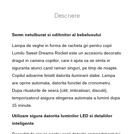
Descriere
Somn netulburat si odihnitor al bebelusului
Lampa de veghe in forma de racheta gri pentru copii
Lumilu Sweet Dreams
Rocket
este un accesoriu decorativ
dragut in camera copiilor, care ii ajuta sa se simta in
siguranta atunci cand raman singuri, pe timp de noapte.
Copilul adoarme linistit datorita iluminarii slabe. Lampa
are oprire automata, datorita functiei de cronometru.
Dupa ritualurile de seara (citit, imbratisari, discutii),
temporizatorul asigura stingerea automata a luminii dupa
15 minute.
Utilizare sigura datorita luminilor LED si detaliilor
inteligente