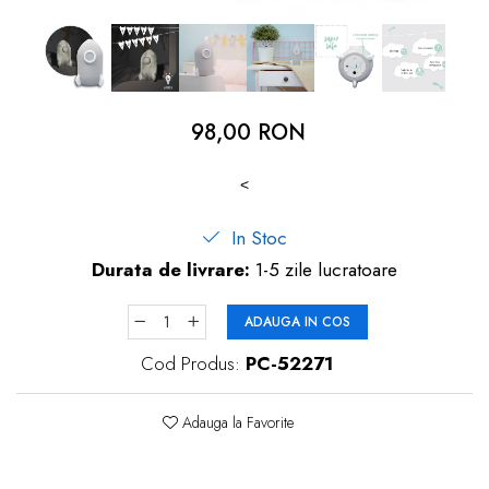
dopuri de urechi
Produse îngrijire copii
Igiena copii
98,00 RON
<
In Stoc
Durata de livrare:
1-5 zile lucratoare
ADAUGA IN COS
Cod Produs:
PC-52271
Adauga la Favorite