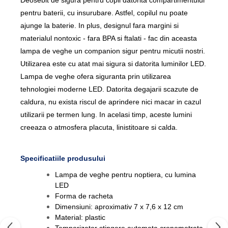
Deosebit de sigura pentru copii datorita compartimentului
pentru baterii, cu insurubare.
Astfel, copilul nu poate
ajunge la baterie.
In plus, designul fara margini si
materialul nontoxic - fara BPA si ftalati - fac din aceasta
lampa de veghe un companion sigur pentru micutii nostri.
Utilizarea este cu atat mai sigura si datorita luminilor LED.
Lampa de veghe ofera siguranta prin utilizarea
tehnologiei moderne LED. Datorita degajarii scazute de
caldura, nu exista riscul de aprindere nici macar in cazul
utilizarii pe termen lung. In acelasi timp, aceste lumini
creeaza o atmosfera placuta, linistitoare si calda.
Specificatiile produsului
Lampa de veghe pentru noptiera, cu lumina
LED
Forma de racheta
Dimensiuni: aproximativ 7 x 7,6 x 12 cm
Material: plastic