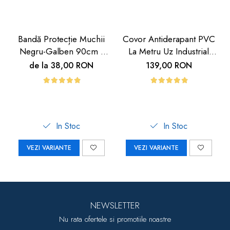
Bandă Protecție Muchii
Covor Antiderapant PVC
Negru-Galben 90cm |
La Metru Uz Industrial
Carboysafety
Hoteluri | Carboysafety
de la 38,00 RON
139,00 RON
In Stoc
In Stoc
VEZI VARIANTE
VEZI VARIANTE
NEWSLETTER
Nu rata ofertele si promotiile noastre