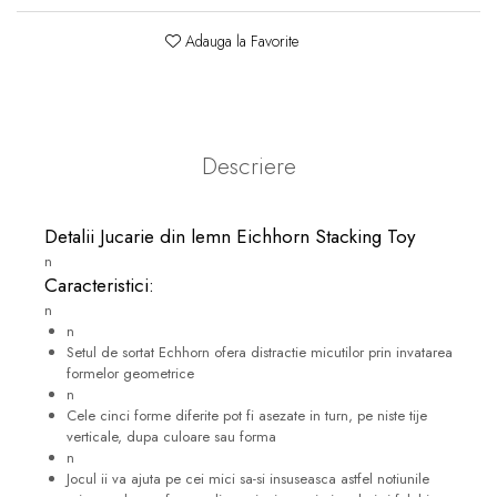
Adauga la Favorite
Descriere
Detalii Jucarie din lemn Eichhorn Stacking Toy
n
Caracteristici:
n
n
Setul de sortat Echhorn ofera distractie micutilor prin invatarea
formelor geometrice
n
Cele cinci forme diferite pot fi asezate in turn, pe niste tije
verticale, dupa culoare sau forma
n
Jocul ii va ajuta pe cei mici sa-si insuseasca astfel notiunile