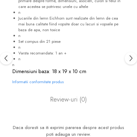
primare despre forme, dimensiuni, asocieri, culori si felul in
care acestea se potrivesc unele cu altele
n
Jucariile din lemn Eichhorn sunt realizate din lemn de cea
mai buna calitate fiind vopsite doar cu lacuri si vopsele pe
baza de apa, non toxice
n
Set compus din 21 piese
n
Varsta recomandata: 1 an +
n
n
Dimensiuni baza: 18 x 19 x 10 cm
Informatii conformitate produs
Review-uri
(0)
Daca doresti sa iti exprimi parerea despre acest produs
poti adauga un review.