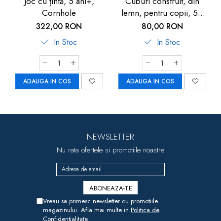
Joc cu țintă, 5 ani+,
Cuburi construit, din
Cornhole
lemn, pentru copii, 50
piese, Goki
322,00 RON
80,00 RON
In Stoc
In Stoc
ADAUGA IN COS
ADAUGA IN COS
NEWSLETTER
Nu rata ofertele si promotiile noastre
Vreau sa primesc newsletter cu promotiile
magazinului. Afla mai multe in
Politica de
Confidentialitate