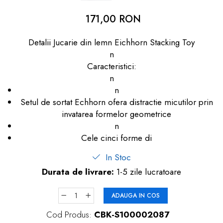
dopuri de urechi
171,00 RON
Produse îngrijire copii
Detalii Jucarie din lemn Eichhorn Stacking Toy
Igiena copii
n
Caracteristici:
n
n
Setul de sortat Echhorn ofera distractie micutilor prin
invatarea formelor geometrice
n
Cele cinci forme di
In Stoc
Durata de livrare:
1-5 zile lucratoare
ADAUGA IN COS
Cod Produs:
CBK-S100002087