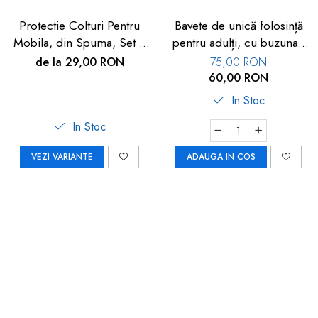
Protectie Colturi Pentru
Bavete de unică folosință
Mobila, din Spuma, Set 4
pentru adulți, cu buzunar,
buc
set 50 buc, FM-108
de la 29,00 RON
75,00 RON
60,00 RON
In Stoc
In Stoc
VEZI VARIANTE
ADAUGA IN COS