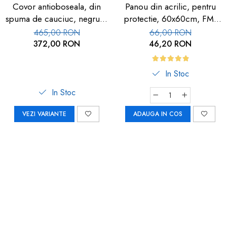
Covor antioboseala, din
Panou din acrilic, pentru
spuma de cauciuc, negru, 1
protectie, 60x60cm, FM-
buc
113
465,00 RON
66,00 RON
372,00 RON
46,20 RON
In Stoc
In Stoc
VEZI VARIANTE
ADAUGA IN COS