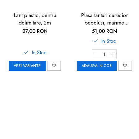
Lant plastic, pentru
Plasa tantari carucior
delimitare, 2m
bebelusi, marime
universala, neagra, Reer
27,00 RON
51,00 RON
BiteSafe
In Stoc
In Stoc
VEZI VARIANTE
ADAUGA IN COS