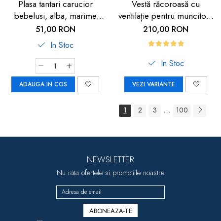
Plasa tantari carucior
Vestă răcoroasă cu
bebelusi, alba, marime
ventilație pentru muncitori,
universala, Reer BiteSafe
sportivi și HORECA
51,00 RON
210,00 RON
In Stoc
In Stoc
ADAUGA IN COS
VEZI VARIANTE
...
1
2
3
100
NEWSLETTER
Nu rata ofertele si promotiile noastre