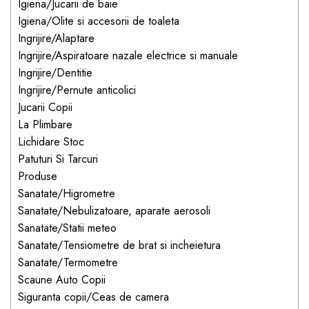
Igiena/Jucarii de baie
dopuri de urechi
Igiena/Olite si accesorii de toaleta
Produse îngrijire copii
Ingrijire/Alaptare
Ingrijire/Aspiratoare nazale electrice si manuale
Igiena copii
Ingrijire/Dentitie
Ingrijire/Pernute anticolici
Jucarii Copii
La Plimbare
Lichidare Stoc
Patuturi Si Tarcuri
Produse
Sanatate/Higrometre
Sanatate/Nebulizatoare, aparate aerosoli
Sanatate/Statii meteo
Sanatate/Tensiometre de brat si incheietura
Sanatate/Termometre
Scaune Auto Copii
Siguranta copii/Ceas de camera