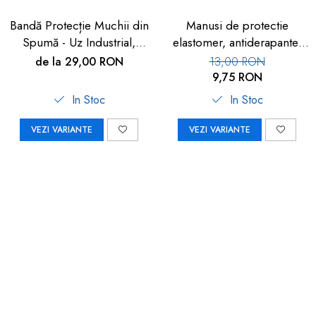
Bandă Protecție Muchii din
Manusi de protectie
Spumă - Uz Industrial,
elastomer, antiderapante,
Crem, 90cm | Car Boy
set 100 buc
de la 29,00 RON
13,00 RON
Safety
9,75 RON
In Stoc
In Stoc
VEZI VARIANTE
VEZI VARIANTE