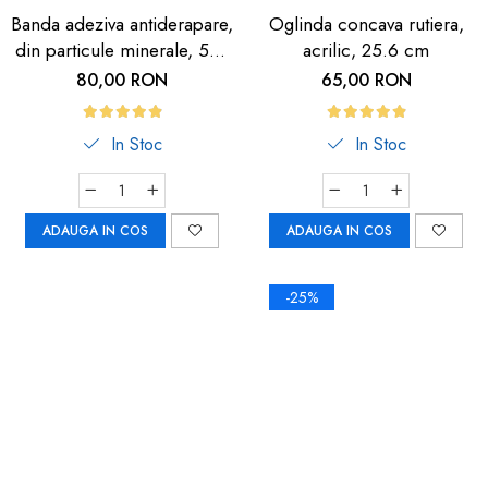
Banda adeziva antiderapare,
Oglinda concava rutiera,
din particule minerale, 5m,
acrilic, 25.6 cm
neagra cu dunga
80,00 RON
65,00 RON
fosforescenta
In Stoc
In Stoc
ADAUGA IN COS
ADAUGA IN COS
-25%