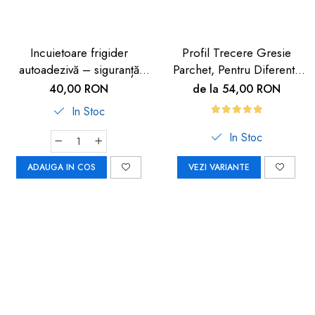
Incuietoare frigider
Profil Trecere Gresie
autoadezivă – siguranță
Parchet, Pentru Diferenta
copii 2 buc
de Nivel, Culoare Lemn
40,00 RON
de la 54,00 RON
Închis, Autoadeziv, 90cm
In Stoc
In Stoc
ADAUGA IN COS
VEZI VARIANTE