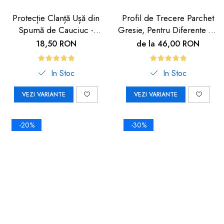
Protecție Clanță Ușă din
Profil de Trecere Parchet
Spumă de Cauciuc -
Gresie, Pentru Diferente de
Siguranță pentru Copii |
Nivel, Autoadeziv, Culoare
18,50 RON
de la 46,00 RON
Car Boy Safety
Lemn Deschis, 90cm
In Stoc
In Stoc
VEZI VARIANTE
VEZI VARIANTE
-20%
-30%