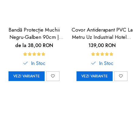
Bandă Protecție Muchii
Covor Antiderapant PVC La
Negru-Galben 90cm |
Metru Uz Industrial Hoteluri
Carboysafety
| Carboysafety
de la 38,00 RON
139,00 RON
In Stoc
In Stoc
VEZI VARIANTE
VEZI VARIANTE