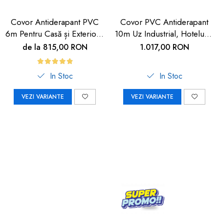
Covor Antiderapant PVC
Covor PVC Antiderapant
6m Pentru Casă și Exterior |
10m Uz Industrial, Hoteluri |
Carboysafety
Carboysafety
de la 815,00 RON
1.017,00 RON
In Stoc
In Stoc
VEZI VARIANTE
VEZI VARIANTE