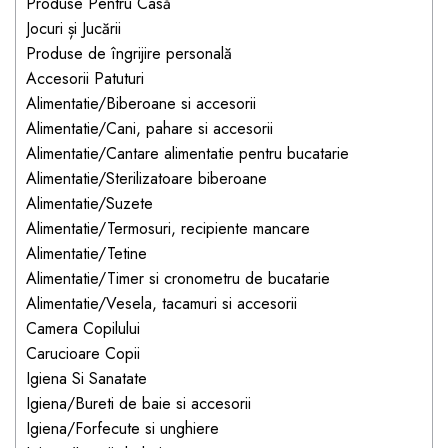
Jucarii pentru bebelusi
Produse Pentru Casă
Produse de protecție
Cărucioare copii
Jocuri și Jucării
mobilier industrial
Jocuri de familie sau grup
Produse de îngrijire personală
Accesorii Cărucioare
Bandă avertizare
Masinute, avioane,
Accesorii Patuturi
Set protecții copii
motociclete
Alimentatie/Biberoane si accesorii
Alimentatie/Cani, pahare si accesorii
Scaune auto copii
Jocuri de pictura si desen
Alimentatie/Cantare alimentatie pentru bucatarie
Siguranță auto copii
Jucarii muzicale
Alimentatie/Sterilizatoare biberoane
Tapet protector perete
Jucării educative copii
Alimentatie/Suzete
camera copiilor
Alimentatie/Termosuri, recipiente mancare
Biciclete și Triciclete
Alimentatie/Tetine
Incălzitoare biberoane
Alimentatie/Timer si cronometru de bucatarie
copii
Alimentatie/Vesela, tacamuri si accesorii
Termosuri, recipiente
Camera Copilului
mâncare pentru copii
Carucioare Copii
Suzete bebe
Igiena Si Sanatate
Igiena/Bureti de baie si accesorii
Termometre copii
Igiena/Forfecute si unghiere
Căști antifonice copii și