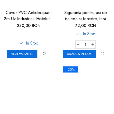
Covor PVC Antiderapant
Siguranta pentru usi de
2m Uz Industrial, Hoteluri |
balcon si ferestre, fara
Carboysafey
gaurire sau lipire, gri
230,00 RON
72,00 RON
antracit, Reer WinLock
In Stoc
70021
In Stoc
VEZI VARIANTE
ADAUGA IN COS
-20%