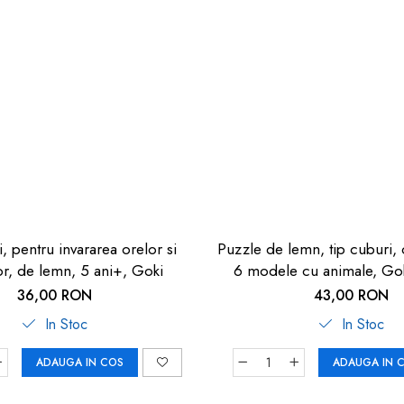
, pentru invararea orelor si
Puzzle de lemn, tip cuburi, 
or, de lemn, 5 ani+, Goki
6 modele cu animale, Gok
indemanare
36,00 RON
43,00 RON
In Stoc
In Stoc
ADAUGA IN COS
ADAUGA IN 