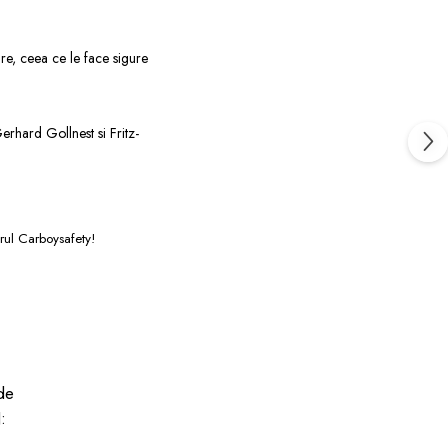
are, ceea ce le face sigure
erhard Gollnest si Fritz-
orul Carboysafety!
de
: