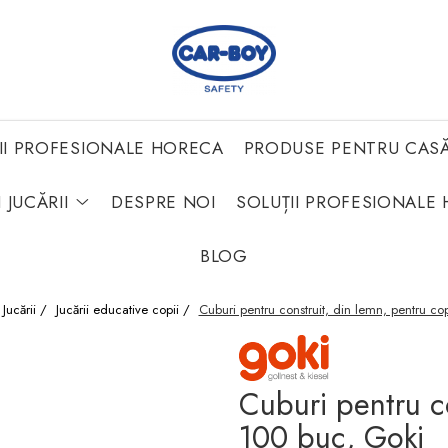
II PROFESIONALE HORECA
PRODUSE PENTRU CAS
 JUCĂRII
DESPRE NOI
SOLUȚII PROFESIONALE 
BLOG
i Jucării /
Jucării educative copii /
Cuburi pentru construit, din lemn, pentru co
Cuburi pentru co
100 buc, Goki