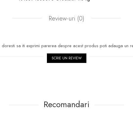
Review-uri
(0)
doresti sa iti exprimi parerea despre acest produs poti adauga un r
SCRIE UN REVIEW
Recomandari