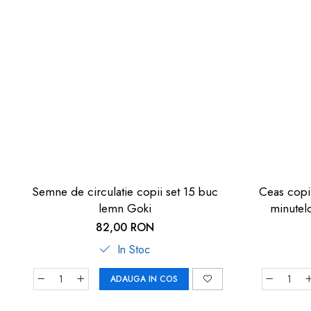
Semne de circulatie copii set 15 buc
Ceas copii
lemn Goki
minutel
82,00 RON
In Stoc
ADAUGA IN COS