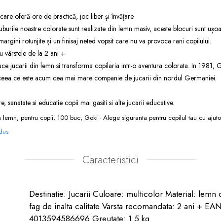
 care oferă ore de practică, joc liber și învățare.
cuburile noastre colorate sunt realizate din lemn masiv, aceste blocuri sunt ușo
margini rotunjite și un finisaj neted vopsit care nu va provoca rani copilului.
 vârstele de la 2 ani +
 jucarii din lemn si transforma copilaria intr-o aventura colorata. In 1981, G
 ceea ce este acum cea mai mare companie de jucarii din nordul Germaniei.
ire, sanatate si educatie copii
mai gasiti si alte
jucarii educative
.
n lemn, pentru copii, 100 buc, Goki - Alege siguranta pentru copilul tau cu ajut
odus
Caracteristici
Destinatie: Jucarii Culoare: multicolor Material: lemn 
fag de inalta calitate Varsta recomandata: 2 ani + EAN
4013594586696 Greutate: 1.5 kg