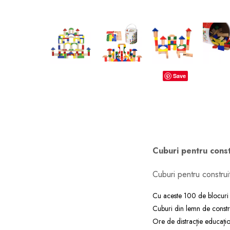
dopuri de urechi
Produse îngrijire copii
Igiena copii
Save
Cuburi pentru const
Cuburi pentru construi
Cu aceste 100 de blocuri d
Cuburi din lemn de constru
Ore de distracție educațio