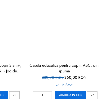
copii 3 ani+,
Casuta educativa pentru copii, ABC, din
i - Joc de
spuma
388,00 RON
360,00 RON
In Stoc
COS
ADAUGA IN COS