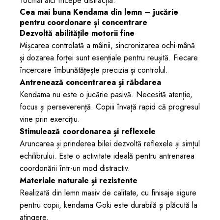
Tocmai aici începe distracția.
Cea mai buna Kendama din lemn – jucărie
pentru coordonare și concentrare
Dezvoltă abilitățile motorii fine
Mișcarea controlată a mâinii, sincronizarea ochi-mână
și dozarea forței sunt esențiale pentru reușită. Fiecare
încercare îmbunătățește precizia și controlul.
Antrenează concentrarea și răbdarea
Kendama nu este o jucărie pasivă. Necesită atenție,
focus și perseverență. Copiii învață rapid că progresul
vine prin exercițiu.
Stimulează coordonarea și reflexele
Aruncarea și prinderea bilei dezvoltă reflexele și simțul
echilibrului. Este o activitate ideală pentru antrenarea
coordonării într-un mod distractiv.
Materiale naturale și rezistente
Realizată din lemn masiv de calitate, cu finisaje sigure
pentru copii, kendama Goki este durabilă și plăcută la
atingere.