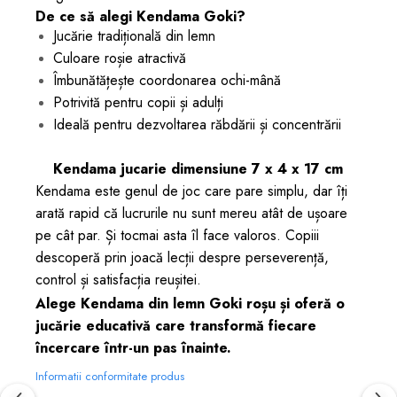
De ce să alegi Kendama Goki?
Jucărie tradițională din lemn
Culoare roșie atractivă
Îmbunătățește coordonarea ochi-mână
Potrivită pentru copii și adulți
Ideală pentru dezvoltarea răbdării și concentrării
Kendama jucarie dimensiune 7 x 4 x 17 cm
Kendama este genul de joc care pare simplu, dar îți
arată rapid că lucrurile nu sunt mereu atât de ușoare
pe cât par. Și tocmai asta îl face valoros. Copiii
descoperă prin joacă lecții despre perseverență,
control și satisfacția reușitei.
Alege
Kendama din lemn Goki roșu
și oferă o
jucărie educativă care transformă fiecare
încercare într-un pas înainte.
Informatii conformitate produs