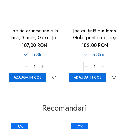
Joc de aruncat inele la
Joc cu țintă din lemn
tinta, 3 ani+, Goki - Joc
Goki, pentru copii și
de coordonare
adulți
107,00 RON
182,00 RON
In Stoc
In Stoc
ADAUGA IN COS
ADAUGA IN COS
Recomandari
-8%
-7%