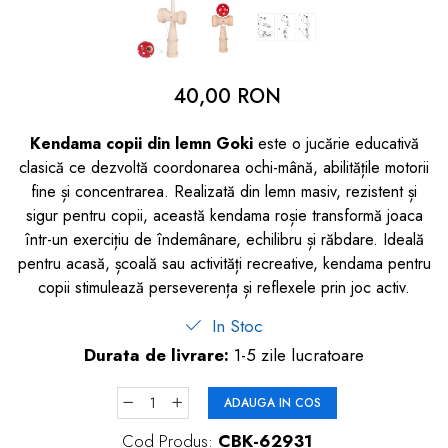
dopuri de urechi
Produse îngrijire copii
Igiena copii
40,00 RON
Kendama copii din lemn Goki
este o jucărie educativă
clasică ce dezvoltă coordonarea ochi-mână, abilitățile motorii
fine și concentrarea. Realizată din lemn masiv, rezistent și
sigur pentru copii, această kendama roșie transformă joaca
într-un exercițiu de îndemânare, echilibru și răbdare. Ideală
pentru acasă, școală sau activități recreative, kendama pentru
copii stimulează perseverența și reflexele prin joc activ.
In Stoc
Durata de livrare:
1-5 zile lucratoare
ADAUGA IN COS
Cod Produs:
CBK-62931