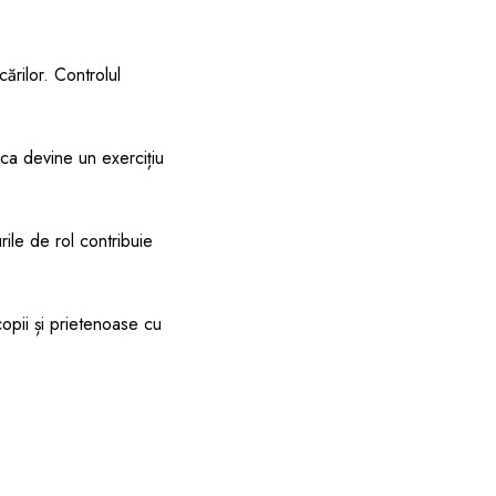
ărilor. Controlul
aca devine un exercițiu
rile de rol contribuie
copii și prietenoase cu