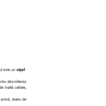
jul este un
cățel
entru dezvoltarea
de înaltă calitate,
activă, teatru de