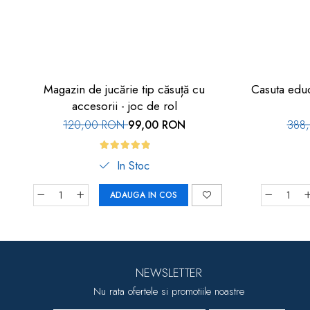
Magazin de jucărie tip căsuță cu
Casuta educ
accesorii - joc de rol
120,00 RON
99,00 RON
388
In Stoc
ADAUGA IN COS
NEWSLETTER
Nu rata ofertele si promotiile noastre