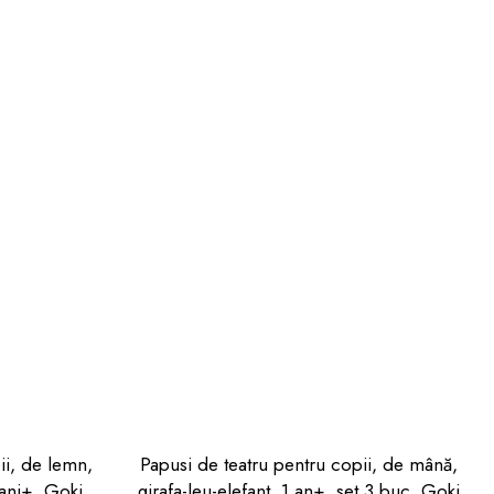
ii, de lemn,
Papusi de teatru pentru copii, de mână,
ani+, Goki
girafa-leu-elefant, 1 an+, set 3 buc, Goki