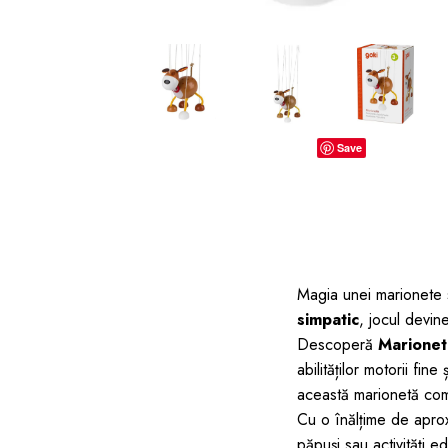
dopuri de urechi
Produse îngrijire copii
Igiena copii
Save
Magia unei marionete st
simpatic
, jocul devin
Descoperă
Marionet
abilităților motorii fine
această marionetă comp
Cu o înălțime de aprox
păpuși sau activități ed