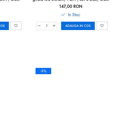
147,00 RON
In Stoc
COS
ADAUGA IN COS
-9%