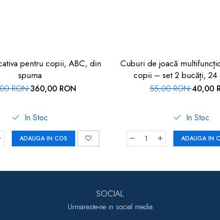
ativa pentru copii, ABC, din
Cuburi de joacă multifuncți
spuma
copii – set 2 bucăți, 2
,00 RON
360,00 RON
55,00 RON
40,00 
In Stoc
In Stoc
ADAUGA IN COS
ADAUGA IN 
SOCIAL
Urmareste-ne in social media