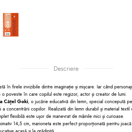
Descriere
ă în firele invizibile dintre imaginație și mișcare. Iar când persona
e o poveste în care copilul este regizor, actor și creator de lumi.
a Cățel Goki
, o jucărie educativă din lemn, special concepută p
 și a concentrării copiilor. Realizată din lemn durabil și material textil 
let flexibilă este ușor de manevrat de mâinile mici și curioase.
imativ 14,5 cm, marioneta este perfect proporționată pentru joacă 
ucative acasă și la grădiniță.