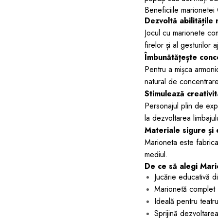
Beneficiile marionetei
Dezvoltă abilitățile 
Jocul cu marionete com
firelor și al gesturilor
Îmbunătățește conce
Pentru a mișca armonios
natural de concentrare
Stimulează creativit
Personajul plin de expr
la dezvoltarea limbajulu
Materiale sigure și
Marioneta este fabricat
mediul.
De ce să alegi Mar
Jucărie educativă di
Marionetă complet f
Ideală pentru teatru
Sprijină dezvoltarea