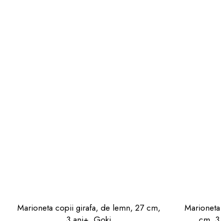
Marioneta copii girafa, de lemn, 27 cm,
Marioneta 
3 ani+, Goki
cm, 3 