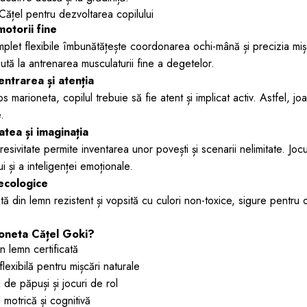
 Cățel pentru dezvoltarea copilului
motorii fine
plet flexibile îmbunătățește coordonarea ochi-mână și precizia mișc
 ajută la antrenarea musculaturii fine a degetelor.
ntrarea și atenția
 marioneta, copilul trebuie să fie atent și implicat activ. Astfel, jo
.
atea și imaginația
esivitate permite inventarea unor povești și scenarii nelimitate. Jocu
i și a inteligenței emoționale.
 ecologice
ă din lemn rezistent și vopsită cu culori non-toxice, sigure pentru 
ioneta Cățel Goki?
n lemn certificată
lexibilă pentru mișcări naturale
 de păpuși și jocuri de rol
 motrică și cognitivă