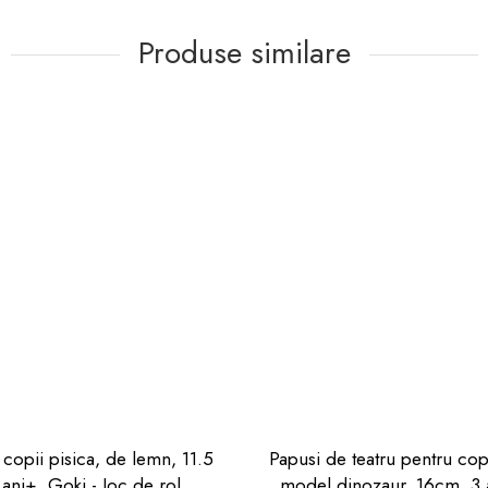
Produse similare
copii pisica, de lemn, 11.5
Papusi de teatru pentru cop
ani+, Goki - Joc de rol
model dinozaur, 16cm, 3 