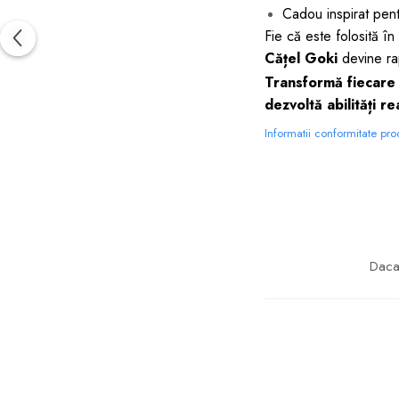
Cadou inspirat pentr
Fie că este folosită în
Cățel Goki
devine rap
Transformă fiecare z
dezvoltă abilități re
Informatii conformitate pr
Daca 