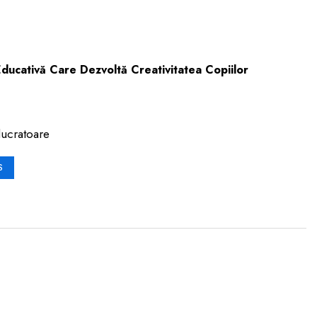
Educativă Care Dezvoltă Creativitatea Copiilor
lucratoare
S