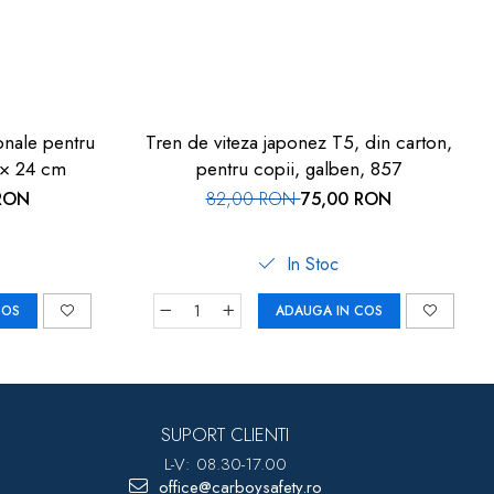
onale pentru
Tren de viteza japonez T5, din carton,
4 × 24 cm
pentru copii, galben, 857
RON
82,00 RON
75,00 RON
In Stoc
COS
ADAUGA IN COS
SUPORT CLIENTI
L-V: 08.30-17.00
office@carboysafety.ro