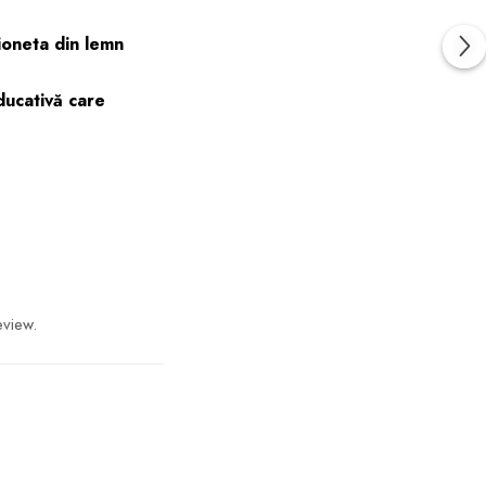
ioneta din lemn
ducativă care
eview.