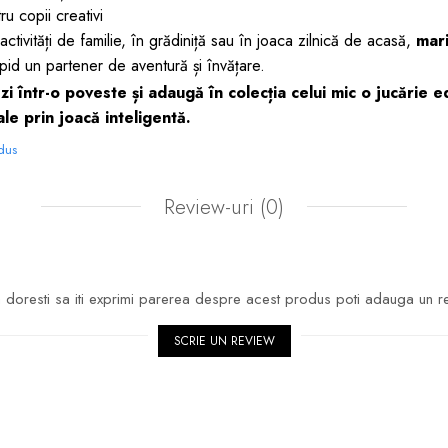
u copii creativi
 activități de familie, în grădiniță sau în joaca zilnică de acasă,
mar
id un partener de aventură și învățare.
i într-o poveste și adaugă în colecția celui mic o jucărie e
ale prin joacă inteligentă.
odus
Review-uri
(0)
doresti sa iti exprimi parerea despre acest produs poti adauga un r
SCRIE UN REVIEW