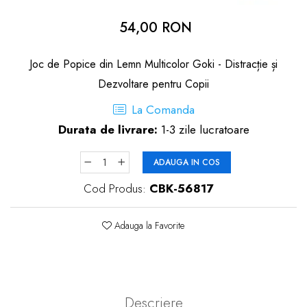
dopuri de urechi
54,00 RON
Produse îngrijire copii
Igiena copii
Joc de Popice din Lemn Multicolor Goki - Distracție și
Dezvoltare pentru Copii
La Comanda
Durata de livrare:
1-3 zile lucratoare
ADAUGA IN COS
Cod Produs:
CBK-56817
Adauga la Favorite
Descriere