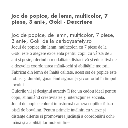
Joc de popice, de lemn, multicolor, 7
piese, 3 ani+, Goki - Descriere
Joc de popice, de lemn, multicolor, 7 piese,
3 ani+, Goki de la carboysafety.ro
Jocul de popice din lemn, multicolor, cu 7 piese de la
Goki este o alegere excelentă pentru copii cu vârsta de 3
ani și peste, oferind o modalitate distractivă și educativă de
a dezvolta coordonarea mână-ochi și abilitățile motorii.
Fabricat din lemn de înaltă calitate, acest set de popice este
robust și durabil, garantând siguranța și confortul în timpul
jocului.
Culorile vii și designul atractiv îl fac un cadou ideal pentru
copii, stimulând creativitatea și interacțiunea socială.
Jocul de popice colorat transformă camera copiilor într-o
pistă de bowling. Pentru primele întâlniri cu viteze și
distanțe diferite și promovarea jucăușă a coordonării ochi-
mână și a abilităților motorii fine.