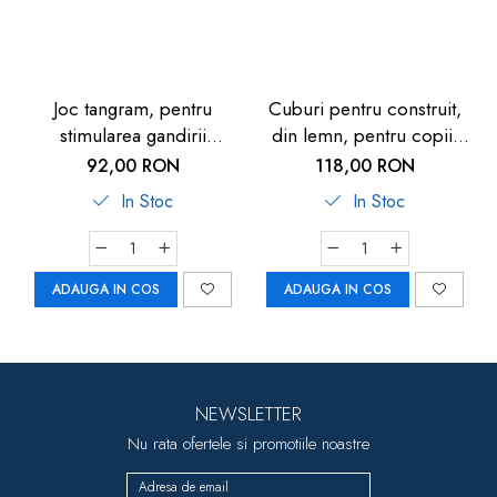
Joc tangram, pentru
Cuburi pentru construit,
stimularea gandirii
din lemn, pentru copii,
creative, din lemn, 3
100 buc, Goki
92,00 RON
118,00 RON
ani+, Goki
In Stoc
In Stoc
ADAUGA IN COS
ADAUGA IN COS
NEWSLETTER
Nu rata ofertele si promotiile noastre