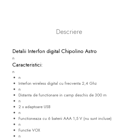
Descriere
Detalii Interfon digital Chipolino Astro
n
Caracteristici:
n
n
Interfon wireless digital cu frecventa 2,4 Ghz
n
Distanta de functionare in camp deschis de 300 m
n
2 x adaptoare USB
n
Functioneaza cu 6 baterii AAA 1,5 V (nu sunt incluse)
n
Functie VOX
n