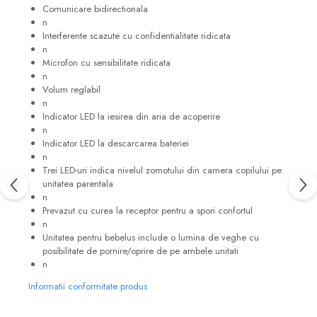
Comunicare bidirectionala
n
Interferente scazute cu confidentialitate ridicata
n
Microfon cu sensibilitate ridicata
n
Volum reglabil
n
Indicator LED la iesirea din aria de acoperire
n
Indicator LED la descarcarea bateriei
n
Trei LED-uri indica nivelul zomotului din camera copilului pe
unitatea parentala
n
Prevazut cu curea la receptor pentru a spori confortul
n
Unitatea pentru bebelus include o lumina de veghe cu
posibilitate de pornire/oprire de pe ambele unitati
n
Informatii conformitate produs