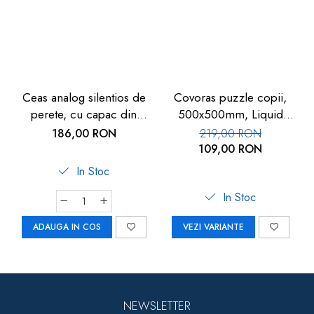
Ceas analog silentios de
Covoras puzzle copii,
perete, cu capac din
500x500mm, Liquid
sticla, cifre mari, alb, TFA
Floor
186,00 RON
219,00 RON
60.3050.02
109,00 RON
In Stoc
In Stoc
ADAUGA IN COS
VEZI VARIANTE
NEWSLETTER