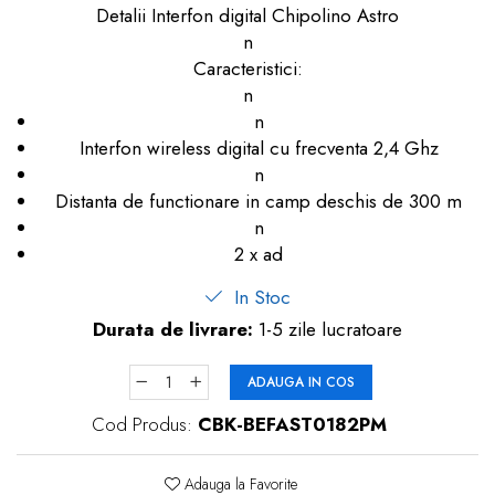
Detalii Interfon digital Chipolino Astro
dopuri de urechi
n
Produse îngrijire copii
Caracteristici:
n
Igiena copii
n
Interfon wireless digital cu frecventa 2,4 Ghz
n
Distanta de functionare in camp deschis de 300 m
n
2 x ad
In Stoc
Durata de livrare:
1-5 zile lucratoare
ADAUGA IN COS
Cod Produs:
CBK-BEFAST0182PM
Adauga la Favorite