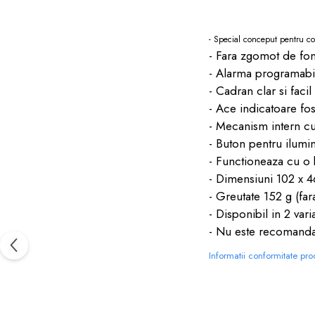
dopuri de urechi
Produse îngrijire copii
- Special conceput pentru cop
- Fara zgomot de fon
Igiena copii
- Alarma programabil
- Cadran clar si facil 
- Ace indicatoare fos
- Mecanism intern cu
- Buton pentru ilumi
- Functioneaza cu o b
- Dimensiuni 102 x 
- Greutate 152 g (fara
- Disponibil in 2 var
- Nu este recomandat
Informatii conformitate pr