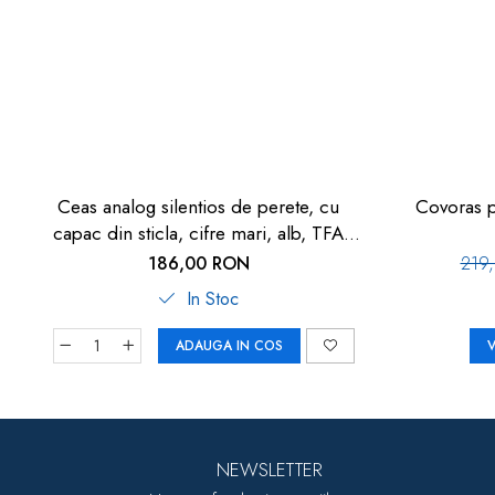
Ceas analog silentios de perete, cu
Covoras 
capac din sticla, cifre mari, alb, TFA
60.3050.02
186,00 RON
219
In Stoc
ADAUGA IN COS
V
NEWSLETTER