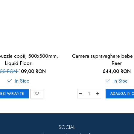
puzzle copii, 500x500mm,
Camera supraveghere bebe r
Liquid Floor
Reer
,00 RON
109,00 RON
644,00 RON
In Stoc
In Stoc
EZI VARIANTE
ADAUGA IN 
SOCIAL