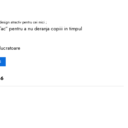
esign atractiv pentru cei mici ;
ac” pentru a nu deranja copiii in timpul
lucratoare
S
06