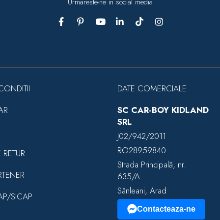
Urmareste-ne in social media
CONDITII
DATE COMERCIALE
AR
SC CAR-BOY KIDLAND
SRL
J02/942/2011
RO28959840
E RETUR
Strada Principală, nr.
RTENER
635/A
Sânleani, Arad
EAP/SICAP
Contacteaza-ne