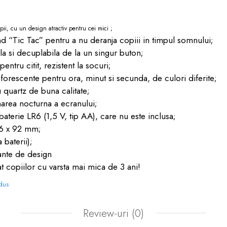
ii, cu un design atractiv pentru cei mici ;
d “Tic Tac” pentru a nu deranja copiii in timpul somnului;
a si decuplabila de la un singur buton;
pentru citit, rezistent la socuri;
forescente pentru ora, minut si secunda, de culori diferite;
 quartz de buna calitate;
narea nocturna a ecranului;
aterie LR6 (1,5 V, tip AA), care nu este inclusa;
46 x 92 mm;
 baterii);
iante de design
 copiilor cu varsta mai mica de 3 ani!
odus
Review-uri
(0)