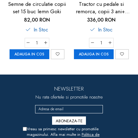
Semne de circulatie copii
Tractor cu pedale si
set 15 buc lemn Goki
remorca, copii 3 ani+,
rosu, Pilsan Active
82,00 RON
336,00 RON
In Stoc
In Stoc
ADAUGA IN COS
ADAUGA IN COS
NEWSLETTER
Nu rata ofertele si promotiile noastre
Vreau sa primesc newsletter cu promotiile
magazinului. Afla mai multe in
Politica de