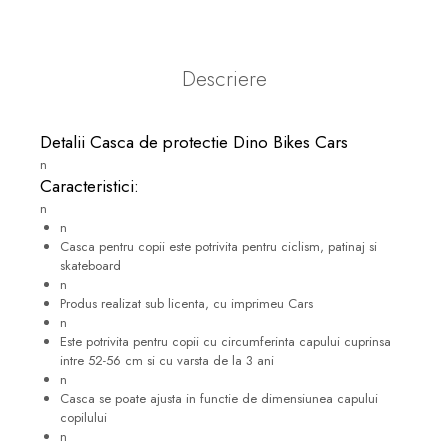
Descriere
Detalii Casca de protectie Dino Bikes Cars
n
Caracteristici:
n
n
Casca pentru copii este potrivita pentru ciclism, patinaj si
skateboard
n
Produs realizat sub licenta, cu imprimeu Cars
n
Este potrivita pentru copii cu circumferinta capului cuprinsa
intre 52-56 cm si cu varsta de la 3 ani
n
Casca se poate ajusta in functie de dimensiunea capului
copilului
n