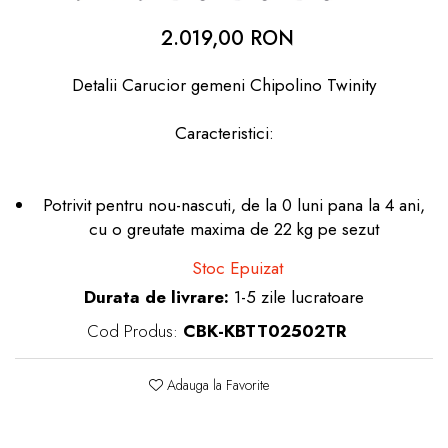
dopuri de urechi
2.019,00 RON
Produse îngrijire copii
Detalii Carucior gemeni Chipolino Twinity
Igiena copii
Caracteristici:
Potrivit pentru nou-nascuti, de la 0 luni pana la 4 ani,
cu o greutate maxima de 22 kg pe sezut
Stoc Epuizat
Durata de livrare:
1-5 zile lucratoare
Cod Produs:
CBK-KBTT02502TR
Adauga la Favorite