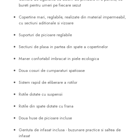
bureti pentru umeri pe fiecare sezut
Copertine mari, reglabile, realizate din material impermeabil,
cu sectiuni aditionale si vizoare
Suporturi de picioare reglabile
Sectiuni de plasa in partea din spate a copertinelor
Maner confortabil imbracat in piele ecologica
Doua cosuri de cumparaturi spatioase
Sistem rapid de eliberare a rotilor
Rotile dotate cu suspensii
Rotile din spate dotate cu frana
Doua huse de picioare incluse
Gentuta de infasat inclusa - buzunare practice si saltea de
infasat