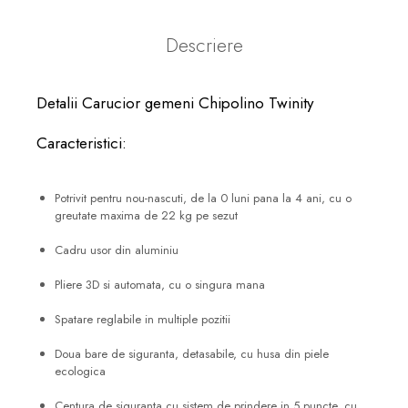
Descriere
Detalii Carucior gemeni Chipolino Twinity
Caracteristici:
Potrivit pentru nou-nascuti, de la 0 luni pana la 4 ani, cu o
greutate maxima de 22 kg pe sezut
Cadru usor din aluminiu
Pliere 3D si automata, cu o singura mana
Spatare reglabile in multiple pozitii
Doua bare de siguranta, detasabile, cu husa din piele
ecologica
Centura de siguranta cu sistem de prindere in 5 puncte, cu