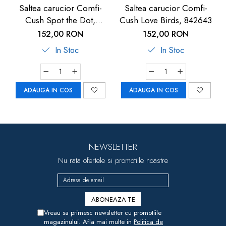
Saltea carucior Comfi-
Saltea carucior Comfi-
Cush Spot the Dot,
Cush Love Birds, 842643
841127
152,00 RON
152,00 RON
In Stoc
In Stoc
ADAUGA IN COS
ADAUGA IN COS
NEWSLETTER
Nu rata ofertele si promotiile noastre
Vreau sa primesc newsletter cu promotiile
magazinului. Afla mai multe in
Politica de