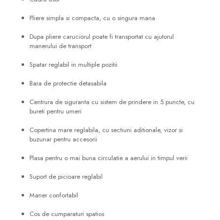
Pliere simpla si compacta, cu o singura mana
Dupa pliere caruciorul poate fi transportat cu ajutorul
manerului de transport
Spatar reglabil in multiple pozitii
Bara de protectie detasabila
Centrura de siguranta cu sistem de prindere in 5 puncte, cu
bureti pentru umeri
Copertina mare reglabila, cu sectiuni aditionale, vizor si
buzunar pentru accesorii
Plasa pentru o mai buna circulatie a aerului in timpul verii
Suport de picioare reglabil
Maner confortabil
Cos de cumparaturi spatios