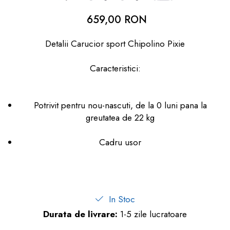
dopuri de urechi
659,00 RON
Produse îngrijire copii
Detalii Carucior sport Chipolino Pixie
Igiena copii
Caracteristici:
Potrivit pentru nou-nascuti, de la 0 luni pana la
greutatea de 22 kg
Cadru usor
In Stoc
Durata de livrare:
1-5 zile lucratoare