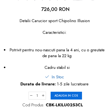
dopuri de urechi
726,00 RON
Produse îngrijire copii
Detalii Carucior sport Chipolino Illusion
Igiena copii
Caracteristici:
Potrivit pentru nou-nascuti pana la 4 ani, cu o greutate
de pana la 22 kg
Cadru stabil si
In Stoc
Durata de livrare:
1-5 zile lucratoare
ADAUGA IN COS
Cod Produs:
CBK-LKILU0253CL