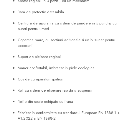
Spatar reglabil in 3 pozitii, cu un mecanism
Bara de protectie detasabila
Centrura de siguranta cu sistem de prindere in 5 puncte, cu
bureti pentru umeri
Copertina mare, cu sectiuni aditionale si un buzunar pentru
accesorii
Suport de picioare reglabil
Maner confortabil, imbracat in piele ecologica
Cos de cumparaturi spatios
Roti cu sistem de eliberare rapida si suspensii
Rotile din spate echipate cu frana
Fabricat in conformitate cu standardul European EN 1888-1 +
A1:2022 si EN 1888-2