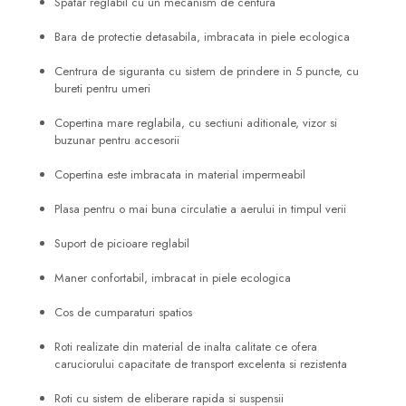
Spatar reglabil cu un mecanism de centura
Bara de protectie detasabila, imbracata in piele ecologica
Centrura de siguranta cu sistem de prindere in 5 puncte, cu
bureti pentru umeri
Copertina mare reglabila, cu sectiuni aditionale, vizor si
buzunar pentru accesorii
Copertina este imbracata in material impermeabil
Plasa pentru o mai buna circulatie a aerului in timpul verii
Suport de picioare reglabil
Maner confortabil, imbracat in piele ecologica
Cos de cumparaturi spatios
Roti realizate din material de inalta calitate ce ofera
caruciorului capacitate de transport excelenta si rezistenta
Roti cu sistem de eliberare rapida si suspensii