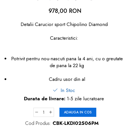
dopuri de urechi
978,00 RON
Produse îngrijire copii
Detalii Carucior sport Chipolino Diamond
Igiena copii
Caracteristici:
Potrivit pentru nou-nascuti pana la 4 ani, cu o greutate
de pana la 22 kg
Cadru usor din al
In Stoc
Durata de livrare:
1-5 zile lucratoare
ADAUGA IN COS
Cod Produs:
CBK-LKDI02506PM