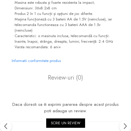
Masina este robusta și foarte rezistenta la impact;
Dimensiuni: 36x8.2x8 cm
Produs 2 în 1 cu funcții și opțiuni de joc diferite.
Mașina funcționeză cu 3 baterii AA de 1.5V (neincluse), iar
telecomanda functioneaza cu 3 baterii AAA de 1.5v
(neincluse)
Caracteristici: o masinuta inclusa, telecomandă cu funcții:
înainte, înapoi, strânga, dreapta; lumini; frecvență: 2.4 GHz
Varsta recomandata: 6 ani+
Informatii conformitate produs
Review-uri
(0)
Daca doresti sa iti exprimi parerea despre acest produs
poti adauga un review.
SCRIE UN REVIEW