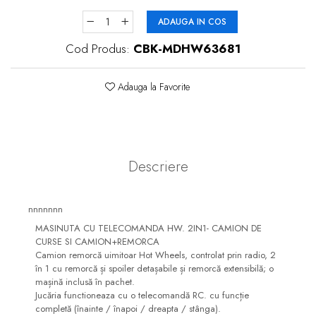
dopuri de urechi
ADAUGA IN COS
Produse îngrijire copii
Cod Produs:
CBK-MDHW63681
Igiena copii
Adauga la Favorite
Descriere
nnnnnnn
MASINUTA CU TELECOMANDA HW. 2IN1- CAMION DE
CURSE SI CAMION+REMORCA
Camion remorcă uimitoar Hot Wheels, controlat prin radio, 2
în 1 cu remorcă și spoiler detașabile și remorcă extensibilă; o
mașină inclusă în pachet.
Jucăria functioneaza cu o telecomandă RC. cu funcție
completă (înainte / înapoi / dreapta / stânga).