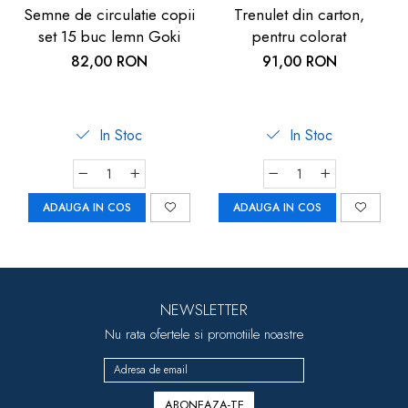
Semne de circulatie copii
Trenulet din carton,
set 15 buc lemn Goki
pentru colorat
82,00 RON
91,00 RON
In Stoc
In Stoc
ADAUGA IN COS
ADAUGA IN COS
NEWSLETTER
Nu rata ofertele si promotiile noastre