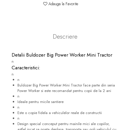
Adauga la Favorite
Descriere
Detalii Buldozer Big Power Worker Mini Tractor
n
Caracteristici:
n
n
Buldozer Big Power Worker Mini Tractor face parte din seria
Power Worker si este recomandat pentru copii de la 2 ani
n
Ideale pentru micile santiere
n
Este o copie fidela a vehiculelor reale de constructii
n
Design special conceput pentru mainile mici ale copiilor,
astfel incat sa poata deplasa, transporta sau goli vehiculul cu