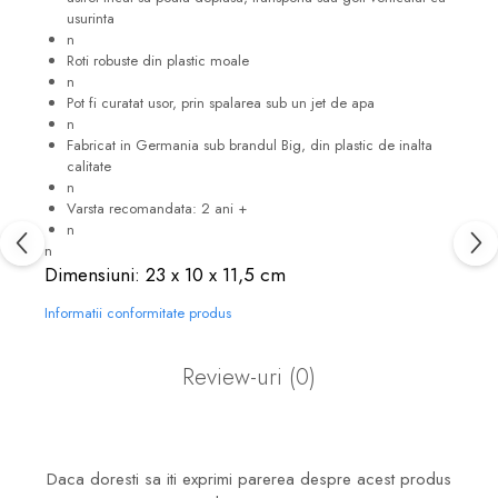
usurinta
n
Roti robuste din plastic moale
n
Pot fi curatat usor, prin spalarea sub un jet de apa
n
Fabricat in Germania sub brandul Big, din plastic de inalta
calitate
n
Varsta recomandata: 2 ani +
n
n
Dimensiuni: 23 x 10 x 11,5 cm
Informatii conformitate produs
Review-uri
(0)
Daca doresti sa iti exprimi parerea despre acest produs