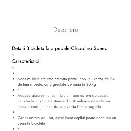
Descriere
Detalii Bicicleta fara pedale Chipolino Speed
n
Caracteristici:
n
n
Aceasta bicicleta este potrivita pentru copii cu varsta de 24
de luni si peste, cu o greutate de pana la 30 kg
n
Aceasta ajuta simtul echilibrului, face extrem de usoara
tranzitia la o bicicleta standard si stimuleaza dezvoltarea
fizica a copilului inca de la o varsta foarte frageda
n
Cadru extrem de usor, astfel incat copilul poate conduce cu
usurinta bicicleta
n