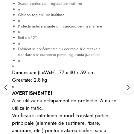
Scaun confortabil, reglabil pe inaltime
n
Ghidon reglabil pe inaltime
n
Protectii antiderapante din cauciuc pentru manere
n
Roti de 12"
n
Fabricat in conformitate cu cerintele si directivele
standardelor europene pentru siguranta jucariilor
n
n
Dimensiuni (LxWxH): 77 x 40 x 59 cm
Greutate: 2,8 kg
n
AVERTISMENTE!
A se utiliza cu echipament de protectie. A nu se
utiliza in trafic.
Verificati si intretineti in mod constant partile
principale (elemente de sustinere, fixare,
ancorare, etc.) pentru evitarea caderii sau a