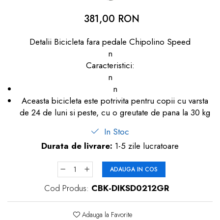
dopuri de urechi
381,00 RON
Produse îngrijire copii
Detalii Bicicleta fara pedale Chipolino Speed
Igiena copii
n
Caracteristici:
n
n
Aceasta bicicleta este potrivita pentru copii cu varsta
de 24 de luni si peste, cu o greutate de pana la 30 kg
In Stoc
Durata de livrare:
1-5 zile lucratoare
ADAUGA IN COS
Cod Produs:
CBK-DIKSD0212GR
Adauga la Favorite