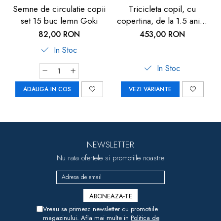
Semne de circulatie copii
Tricicleta copil, cu
set 15 buc lemn Goki
copertina, de la 1.5 ani+,
Chipolino Pulse
82,00 RON
453,00 RON
In Stoc
In Stoc
ADAUGA IN COS
VEZI VARIANTE
NEWSLETTER
Nu rata ofertele si promotiile noastre
Vreau sa primesc newsletter cu promotiile
magazinului. Afla mai multe in
Politica de