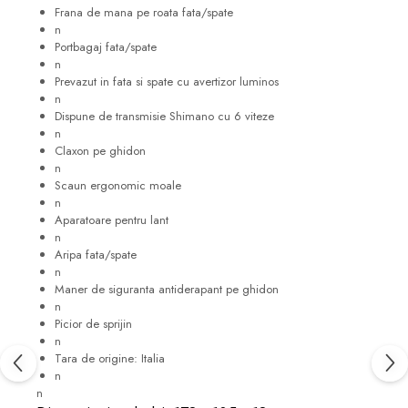
Frana de mana pe roata fata/spate
n
Portbagaj fata/spate
n
Prevazut in fata si spate cu avertizor luminos
n
Dispune de transmisie Shimano cu 6 viteze
n
Claxon pe ghidon
n
Scaun ergonomic moale
n
Aparatoare pentru lant
n
Aripa fata/spate
n
Maner de siguranta antiderapant pe ghidon
n
Picior de sprijin
n
Tara de origine: Italia
n
n