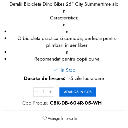
Detalii Bicicleta Dino Bikes 26" City Summertime alb
dopuri de urechi
n
Produse îngrijire copii
Caracteristici:
n
Igiena copii
n
O bicicleta practica si comoda, perfecta pentru
plimbari in aer liber
n
Recomandat pentru copii cu va
In Stoc
Durata de livrare:
1-5 zile lucratoare
ADAUGA IN COS
Cod Produs:
CBK-DB-604R-05-WH
Adauga la Favorite