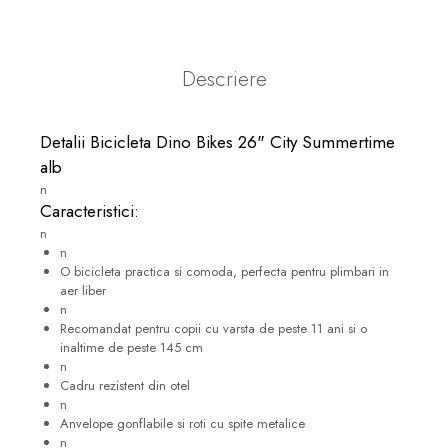
Descriere
Detalii Bicicleta Dino Bikes 26" City Summertime
alb
n
Caracteristici:
n
n
O bicicleta practica si comoda, perfecta pentru plimbari in
aer liber
n
Recomandat pentru copii cu varsta de peste 11 ani si o
inaltime de peste 145 cm
n
Cadru rezistent din otel
n
Anvelope gonflabile si roti cu spite metalice
n