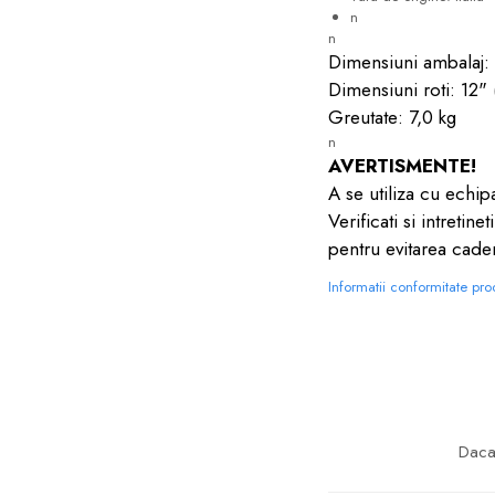
n
n
Dimensiuni ambalaj:
Dimensiuni roti: 12"
Greutate: 7,0 kg
n
AVERTISMENTE!
A se utiliza cu echipa
Verificati si intretin
pentru evitarea caderi
Informatii conformitate pr
Daca 