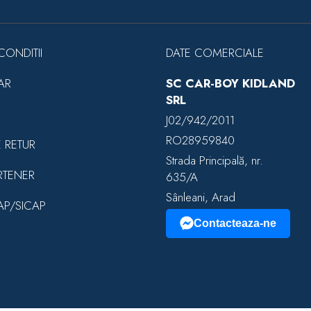
CONDITII
DATE COMERCIALE
AR
SC CAR-BOY KIDLAND
SRL
J02/942/2011
RO28959840
E RETUR
Strada Principală, nr.
RTENER
635/A
Sânleani, Arad
EAP/SICAP
Contacteaza-ne