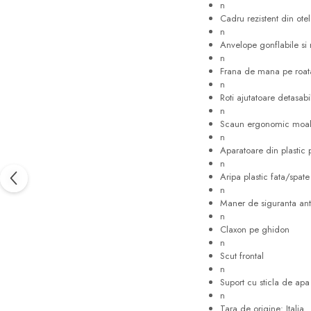
n
Cadru rezistent din otel
n
Anvelope gonflabile si r
n
Frana de mana pe roata
n
Roti ajutatoare detasabi
n
Scaun ergonomic moa
n
Aparatoare din plastic 
n
Aripa plastic fata/spate
n
Maner de siguranta an
n
Claxon pe ghidon
n
Scut frontal
n
Suport cu sticla de apa
n
Tara de origine: Italia