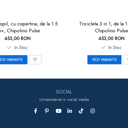
copil, cu copertina, de la 1.5
Tricicleta 3 in 1, de la 
i+, Chipolino Pulse
Chipolino Pulse
453,00 RON
453,00 RON
In Stoc
In Stoc
EZI VARIANTE
VEZI VARIANTE
SOCIAL
Urmareste-ne in social media