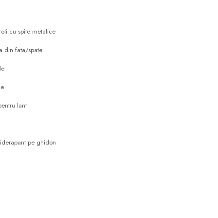
oti cu spite metalice
 din fata/spate
le
le
pentru lant
tiderapant pe ghidon