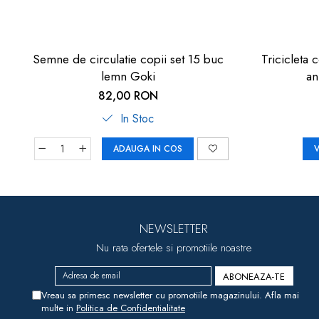
Semne de circulatie copii set 15 buc
Tricicleta 
lemn Goki
an
82,00 RON
In Stoc
ADAUGA IN COS
V
NEWSLETTER
Nu rata ofertele si promotiile noastre
Vreau sa primesc newsletter cu promotiile magazinului. Afla mai
multe in
Politica de Confidentialitate