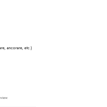
are, ancorare, etc.)
eview.