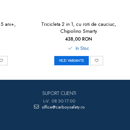
1.5 ani+,
Tricicleta 2 in 1, cu roti de cauciuc,
Chipolino Smarty
438,00 RON
In Stoc
VEZI VARIANTE
SUPORT CLIENTI
L-V: 08.30-17.00
office@carboysafety.ro