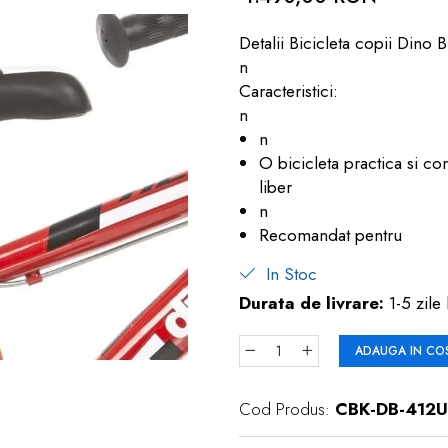
Detalii Bicicleta copii Dino 
n
Caracteristici:
n
n
O bicicleta practica si c
liber
n
Recomandat pentru
In Stoc
Durata de livrare:
1-5 zile 
ADAUGA IN CO
Cod Produs:
CBK-DB-412U