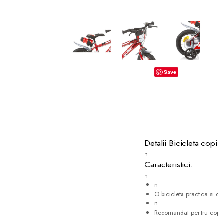
dopuri de urechi
Produse îngrijire copii
Igiena copii
Save
Detalii Bicicleta cop
n
Caracteristici:
n
n
O bicicleta practica si
n
Recomandat pentru copii