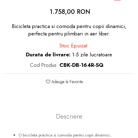
dopuri de urechi
1.758,00 RON
Produse îngrijire copii
Bicicleta practica si comoda pentru copii dinamici,
Igiena copii
perfecta pentru plimbari in aer liber.
Stoc Epuizat
Durata de livrare:
1-5 zile lucratoare
Cod Produs:
CBK-DB-164R-SQ
Adauga la Favorite
Descriere
O bicicleta practica si comoda pentru copii dinamici,