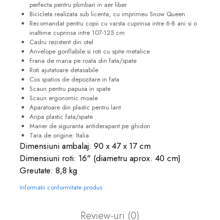
perfecta pentru plimbari in aer liber
Bicicleta realizata sub licenta, cu imprimeu Snow Queen
Recomandat pentru copii cu varsta cuprinsa intre 6-8 ani si o
inaltime cuprinsa intre 107-125 cm
Cadru rezistent din otel
Anvelope gonflabile si roti cu spite metalice
Frana de mana pe roata din fata/spate
Roti ajutatoare detasabile
Cos spatios de depozitare in fata
Scaun pentru papusa in spate
Scaun ergonomic moale
Aparatoare din plastic pentru lant
Aripa plastic fata/spate
Maner de siguranta antiderapant pe ghidon
Tara de origine: Italia
Dimensiuni ambalaj: 90 x 47 x 17 cm
Dimensiuni roti: 16" (diametru aprox. 40 cm)
Greutate: 8,8 kg
Informatii conformitate produs
Review-uri
(0)