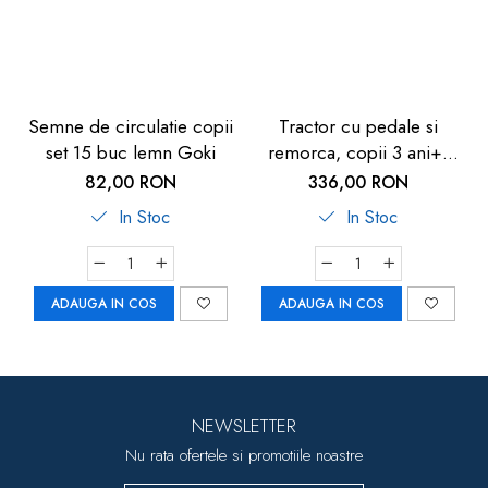
Semne de circulatie copii
Tractor cu pedale si
set 15 buc lemn Goki
remorca, copii 3 ani+,
rosu, Pilsan Active
82,00 RON
336,00 RON
In Stoc
In Stoc
ADAUGA IN COS
ADAUGA IN COS
NEWSLETTER
Nu rata ofertele si promotiile noastre