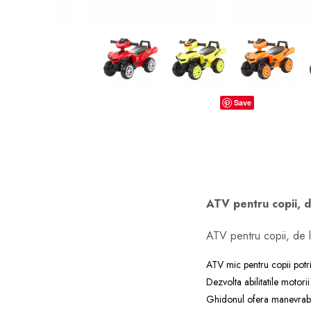
dopuri de urechi
Produse îngrijire copii
Igiena copii
Save
ATV pentru copii, d
ATV pentru copii, de l
ATV mic pentru copii potri
Dezvolta abilitatile motori
Ghidonul ofera manevrabil