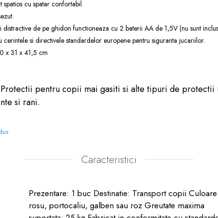
 spatios cu spatar confortabil.
ezut.
distractive de pe ghidon functioneaza cu 2 baterii AA de 1,5V (nu sunt inclus
 cerintele si directivele standardelor europene pentru siguranta jucariilor.
0 x 31 x 41,5 cm
e
Protectii pentru copii
mai gasiti si alte tipuri de
protectii
nte si rani.
odus
Caracteristici
Prezentare: 1 buc Destinatie: Transport copii Culoare
rosu, portocaliu, galben sau roz Greutate maxima
suportata: 25 kg Fabricat in conformitate cu standard