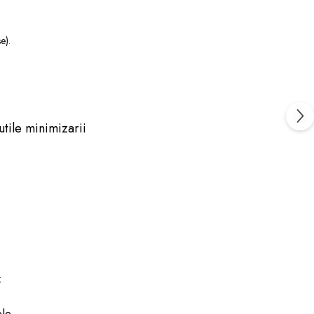
e).
utile minimizarii
:
ele