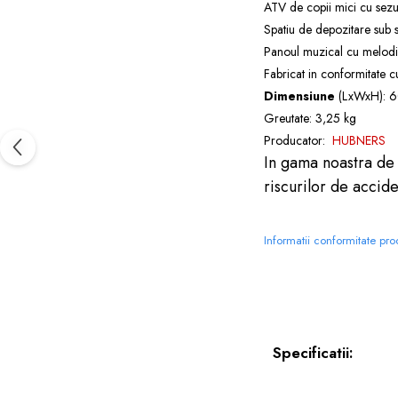
ATV de copii mici cu sezut
Spatiu de depozitare sub s
Panoul muzical cu melodii 
Fabricat in conformitate cu
Dimensiune
(LxWxH): 6
Greutate: 3,25 kg
Producator:
HUBNERS
In gama noastra d
riscurilor de accide
Informatii conformitate pr
Specificatii: