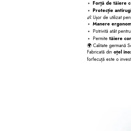
Forță de tăiere c
Protecție antirug
👶 Ușor de utilizat pent
Manere ergonomic
Potrivită atât pentr
Permite
tăiere con
🌍 Calitate germană So
Fabricată din
oțel ino
forfecuță este o invest