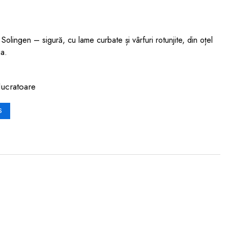
olingen – sigură, cu lame curbate și vârfuri rotunjite, din oțel
ia.
lucratoare
S