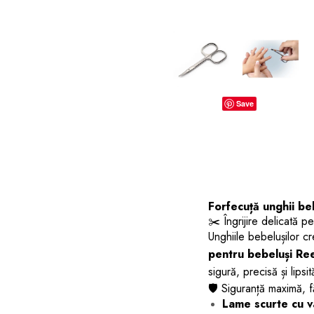
dopuri de urechi
Produse îngrijire copii
Igiena copii
Save
Forfecuță unghii be
✂️ Îngrijire delicată pe
Unghiile bebelușilor cr
pentru bebeluși Re
sigură, precisă și lipsi
🛡️ Siguranță maximă, 
Lame scurte cu vâ