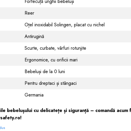
Forfecuță unghii bebeluși
Reer
Oțel inoxidabil Solingen, placat cu nichel
Antirugină
Scurte, curbate, vârfuri rotunjite
Ergonomice, cu orificii mari
Bebeluși de la 0 luni
Pentru dreptaci și stângaci
Germania
iile bebelușului cu delicatețe și siguranță – comandă acum 
safety.ro!
odus