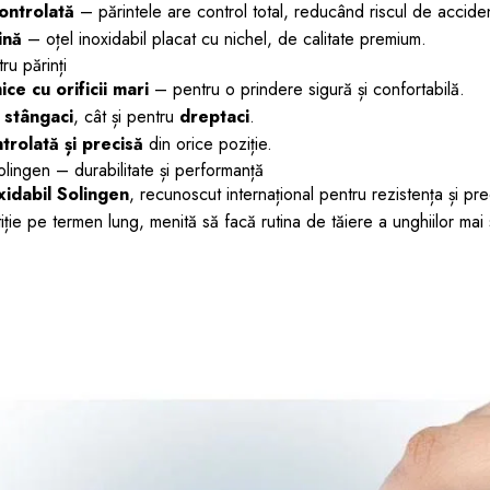
ontrolată
– părintele are control total, reducând riscul de accide
ină
– oțel inoxidabil placat cu nichel, de calitate premium.
ru părinți
e cu orificii mari
– pentru o prindere sigură și confortabilă.
u
stângaci
, cât și pentru
dreptaci
.
trolată și precisă
din orice poziție.
lingen – durabilitate și performanță
xidabil Solingen
, recunoscut internațional pentru rezistența și pr
iție pe termen lung, menită să facă rutina de tăiere a unghiilor mai 