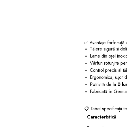
✅ Avantaje forfecuță 
Tăiere sigură și del
Lame din oțel inoxi
Vârfuri rotunjite pe
Control precis al tă
Ergonomică, ușor de
Potrivită de la
0 lu
Fabricată în Germani
📋 Tabel specificații t
Caracteristică