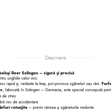
Descriere
beluși Reer Solingen – sigură și precisă
ntru unghiile celor mici
esc rapid și, netăiate la timp, pot provoca zgârieturi sau răni.
Forf
er
, fabricată în Solingen – Germania, este special concepută pentr
tă de stres.
fără risc de accidentare
rfuri rotunjite
– previn rănirea și zgârieturile nedorite.