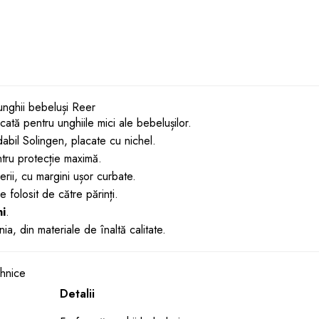
unghii bebeluși Reer
icată pentru unghiile mici ale bebelușilor.
dabil Solingen, placate cu nichel.
ntru protecție maximă.
ierii, cu margini ușor curbate.
 folosit de către părinți.
ni
.
a, din materiale de înaltă calitate.
ehnice
Detalii