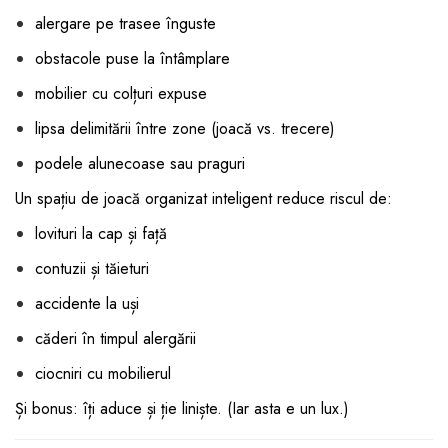
alergare pe trasee înguste
obstacole puse la întâmplare
mobilier cu colțuri expuse
lipsa delimitării între zone (joacă vs. trecere)
podele alunecoase sau praguri
Un spațiu de joacă organizat inteligent reduce riscul de:
lovituri la cap și față
contuzii și tăieturi
accidente la uși
căderi în timpul alergării
ciocniri cu mobilierul
Și bonus: îți aduce și ție liniște. (Iar asta e un lux.)