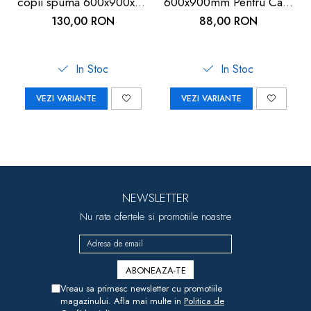
copii spumă 600x900x9 -
600x900mm Pentru Casă
Siguranță copii
și Exterior | Carboysafety
130,00 RON
88,00 RON
In Stoc
In Stoc
VEZI VARIANTE
VEZI VARIANTE
NEWSLETTER
Nu rata ofertele si promotiile noastre
Vreau sa primesc newsletter cu promotiile
magazinului. Afla mai multe in
Politica de