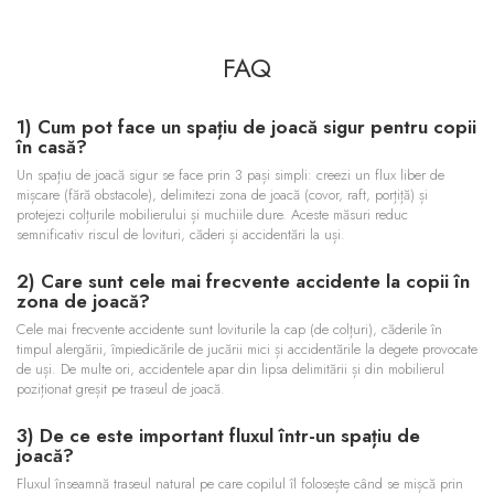
FAQ
1) Cum pot face un spațiu de joacă sigur pentru copii
în casă?
Un spațiu de joacă sigur se face prin 3 pași simpli: creezi un flux liber de
mișcare (fără obstacole), delimitezi zona de joacă (covor, raft, porțiță) și
protejezi colțurile mobilierului și muchiile dure. Aceste măsuri reduc
semnificativ riscul de lovituri, căderi și accidentări la uși.
2) Care sunt cele mai frecvente accidente la copii în
zona de joacă?
Cele mai frecvente accidente sunt loviturile la cap (de colțuri), căderile în
timpul alergării, împiedicările de jucării mici și accidentările la degete provocate
de uși. De multe ori, accidentele apar din lipsa delimitării și din mobilierul
poziționat greșit pe traseul de joacă.
3) De ce este important fluxul într-un spațiu de
joacă?
Fluxul înseamnă traseul natural pe care copilul îl folosește când se mișcă prin