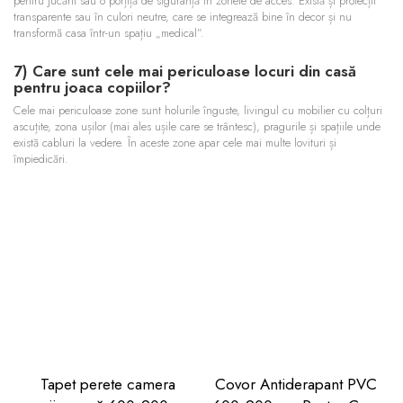
pentru jucării sau o porțiță de siguranță în zonele de acces. Există și protecții
transparente sau în culori neutre, care se integrează bine în decor și nu
transformă casa într-un spațiu „medical”.
7) Care sunt cele mai periculoase locuri din casă
pentru joaca copiilor?
Cele mai periculoase zone sunt holurile înguste, livingul cu mobilier cu colțuri
ascuțite, zona ușilor (mai ales ușile care se trântesc), pragurile și spațiile unde
există cabluri la vedere. În aceste zone apar cele mai multe lovituri și
împiedicări.
Tapet perete camera
Covor Antiderapant PVC