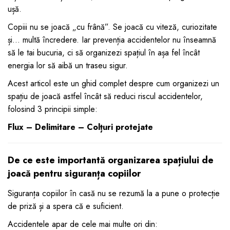
ușă.
dopuri de urechi
Copiii nu se joacă „cu frână”. Se joacă cu viteză, curiozitate
Produse îngrijire copii
și… multă încredere. Iar prevenția accidentelor nu înseamnă
Igiena copii
să le tai bucuria, ci să organizezi spațiul în așa fel încât
energia lor să aibă un traseu sigur.
Acest articol este un ghid complet despre cum organizezi un
spațiu de joacă astfel încât să reduci riscul accidentelor,
folosind 3 principii simple:
Flux – Delimitare – Colțuri protejate
De ce este importantă organizarea spațiului de
joacă pentru siguranța copiilor
Siguranța copiilor în casă nu se rezumă la a pune o protecție
de priză și a spera că e suficient.
Accidentele apar de cele mai multe ori din: