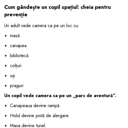
Cum gândește un copil spațiul: cheia pentru
prevenție
Un adult vede camera ca pe un loc cu:
masă
canapea
bibliotecă
colțuri
uși
praguri
Un copil vede camera ca pe un „parc de aventură”.
Canapeaua devine rampă.
Holul devine pistă de alergare.
Masa devine tunel.