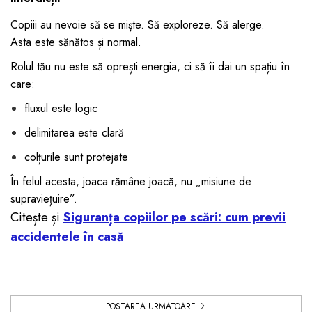
Copiii au nevoie să se miște. Să exploreze. Să alerge.
Asta este sănătos și normal.
Rolul tău nu este să oprești energia, ci să îi dai un spațiu în
care:
fluxul este logic
delimitarea este clară
colțurile sunt protejate
În felul acesta, joaca rămâne joacă, nu „misiune de
supraviețuire”.
Citește și
Siguranța copiilor pe scări: cum previi
accidentele în casă
POSTAREA URMATOARE