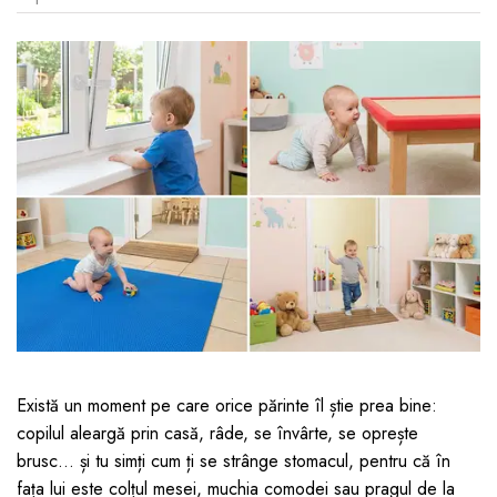
Jucarii pentru bebelusi
Produse de protecție
Cărucioare copii
mobilier industrial
Jocuri de familie sau grup
Accesorii Cărucioare
Bandă avertizare
Masinute, avioane,
Set protecții copii
motociclete
Scaune auto copii
Jocuri de pictura si desen
Siguranță auto copii
Jucarii muzicale
Tapet protector perete
Jucării educative copii
camera copiilor
Biciclete și Triciclete
Incălzitoare biberoane
copii
Termosuri, recipiente
mâncare pentru copii
Există un moment pe care orice părinte îl știe prea bine:
Suzete bebe
copilul aleargă prin casă, râde, se învârte, se oprește
Termometre copii
brusc… și tu simți cum ți se strânge stomacul, pentru că în
fața lui este colțul mesei, muchia comodei sau pragul de la
Căști antifonice copii și