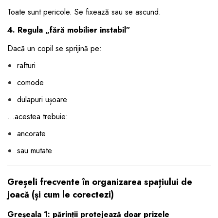
Toate sunt pericole. Se fixează sau se ascund.
4. Regula „fără mobilier instabil”
Dacă un copil se sprijină pe:
rafturi
comode
dulapuri ușoare
…acestea trebuie:
ancorate
sau mutate
Greșeli frecvente în organizarea spațiului de
joacă (și cum le corectezi)
Greșeala 1: părinții protejează doar prizele