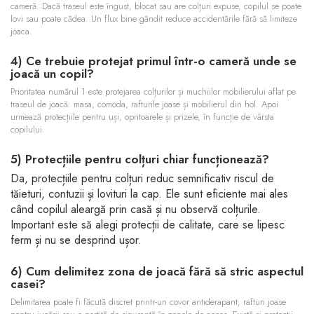
cameră. Dacă traseul este îngust, blocat sau are colțuri expuse, copilul se poate
lovi sau poate cădea. Un flux bine gândit reduce accidentările fără să limiteze
joaca.
4) Ce trebuie protejat primul într-o cameră unde se
joacă un copil?
Prioritatea numărul 1 este protejarea colțurilor și muchiilor mobilierului aflat pe
traseul de joacă: masa, comoda, rafturile joase și mobilierul din hol. Apoi
urmează protecțiile pentru uși, opritoarele și prizele, în funcție de vârsta
copilului.
5) Protecțiile pentru colțuri chiar funcționează?
Da, protecțiile pentru colțuri reduc semnificativ riscul de
tăieturi, contuzii și lovituri la cap. Ele sunt eficiente mai ales
când copilul aleargă prin casă și nu observă colțurile.
Important este să alegi protecții de calitate, care se lipesc
ferm și nu se desprind ușor.
6) Cum delimitez zona de joacă fără să stric aspectul
casei?
Delimitarea poate fi făcută discret printr-un covor antiderapant, rafturi joase