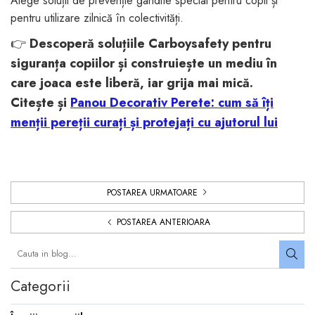
Alege soluții de prevenție gândite special pentru copii și
pentru utilizare zilnică în colectivități.
👉
Descoperă soluțiile Carboysafety pentru
siguranța copiilor și construiește un mediu în
care joaca este liberă, iar grija mai mică.
Citește și
Panou Decorativ Perete: cum să îți
menții pereții curați și protejați cu ajutorul lui
POSTAREA URMATOARE
POSTAREA ANTERIOARA
Categorii