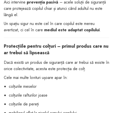
Aici intervine
prevenția pasivă
– acele soluții de siguranță
care protejează copilul chiar și atunci când adultul nu este
lângă el.
Un spațiu sigur nu este cel în care copilul este mereu
avertizat, ci cel în care
mediul este adaptat copilului
.
Protecțiile pentru colțuri – primul produs care nu
ar trebui să lipsească
Dacă există un produs de siguranță care ar trebui să existe în
orice colectivitate, acesta este protecția de colț.
Cele mai multe lovituri ușoare apar în:
colțurile meselor
colțurile rafturilor joase
colțurile de pereți
mobilierul aflat la nivelul capului copilului