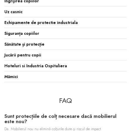
Îngrijirea copiilor
Uz casnic
Echipamente de protectie industriala
Siguranța copiilor
Sănătate și protecție
Jucării pentru copii
Hoteluri si Industria Ospitaliera
Mămici
FAQ
Sunt protecțiile de colț necesare dacă mobilierul
este nou?
Da. Mobilierul nou nu elimină colțurile dure și riscul de impact.