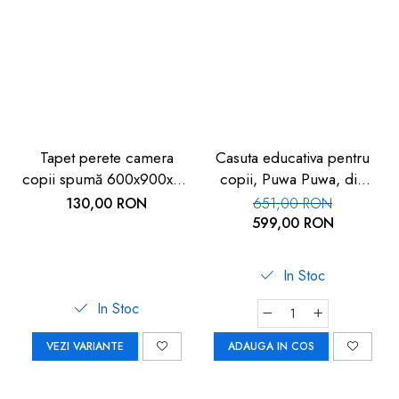
Tapet perete camera
Casuta educativa pentru
copii spumă 600x900x9 -
copii, Puwa Puwa, din
Siguranță copii
spuma
130,00 RON
651,00 RON
599,00 RON
In Stoc
In Stoc
VEZI VARIANTE
ADAUGA IN COS