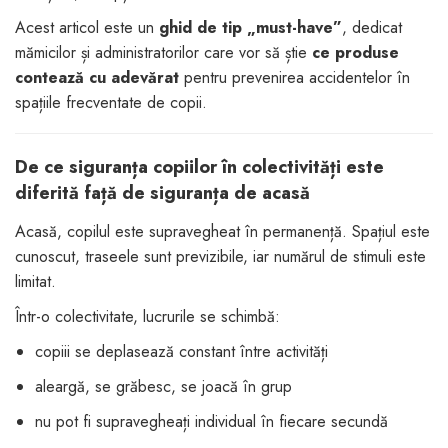
dopuri de urechi
Acest articol este un
ghid de tip „must-have”
, dedicat
mămicilor și administratorilor care vor să știe
ce produse
Produse îngrijire copii
contează cu adevărat
pentru prevenirea accidentelor în
Igiena copii
spațiile frecventate de copii.
De ce siguranța copiilor în colectivități este
diferită față de siguranța de acasă
Acasă, copilul este supravegheat în permanență. Spațiul este
cunoscut, traseele sunt previzibile, iar numărul de stimuli este
limitat.
Într-o colectivitate, lucrurile se schimbă:
copiii se deplasează constant între activități
aleargă, se grăbesc, se joacă în grup
nu pot fi supravegheați individual în fiecare secundă