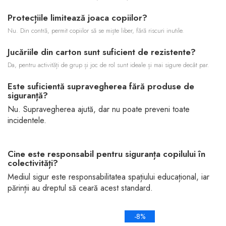
Protecțiile limitează joaca copiilor?
Nu. Din contră, permit copiilor să se miște liber, fără riscuri inutile.
Jucăriile din carton sunt suficient de rezistente?
Da, pentru activități de grup și joc de rol sunt ideale și mai sigure decât par.
Este suficientă supravegherea fără produse de
siguranță?
Nu. Supravegherea ajută, dar nu poate preveni toate
incidentele.
Cine este responsabil pentru siguranța copilului în
colectivități?
Mediul sigur este responsabilitatea spațiului educațional, iar
părinții au dreptul să ceară acest standard.
-8%