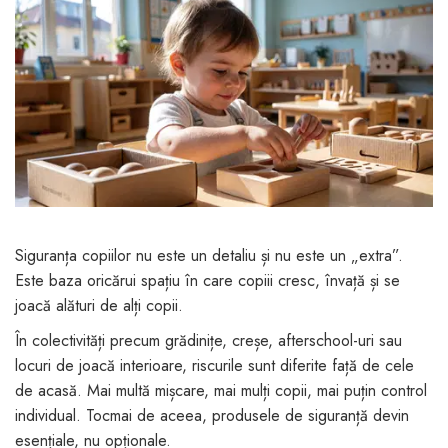
Jucarii pentru bebelusi
Produse de protecție
Cărucioare copii
mobilier industrial
Jocuri de familie sau grup
Accesorii Cărucioare
Bandă avertizare
Masinute, avioane,
Set protecții copii
motociclete
Scaune auto copii
Jocuri de pictura si desen
Siguranță auto copii
Jucarii muzicale
Tapet protector perete
Jucării educative copii
camera copiilor
Biciclete și Triciclete
Siguranța copiilor nu este un detaliu și nu este un „extra”.
Incălzitoare biberoane
Este baza oricărui spațiu în care copiii cresc, învață și se
copii
joacă alături de alți copii.
Termosuri, recipiente
În colectivități precum grădinițe, creșe, afterschool-uri sau
mâncare pentru copii
locuri de joacă interioare, riscurile sunt diferite față de cele
Suzete bebe
de acasă. Mai multă mișcare, mai mulți copii, mai puțin control
Termometre copii
individual. Tocmai de aceea, produsele de siguranță devin
esențiale, nu opționale.
Căști antifonice copii și