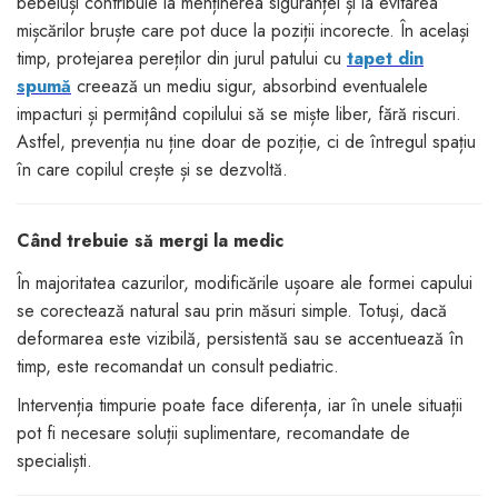
bebeluși contribuie la menținerea siguranței și la evitarea
mișcărilor bruște care pot duce la poziții incorecte. În același
timp, protejarea pereților din jurul patului cu
tapet din
spumă
creează un mediu sigur, absorbind eventualele
impacturi și permițând copilului să se miște liber, fără riscuri.
Astfel, prevenția nu ține doar de poziție, ci de întregul spațiu
în care copilul crește și se dezvoltă.
Când trebuie să mergi la medic
În majoritatea cazurilor, modificările ușoare ale formei capului
se corectează natural sau prin măsuri simple. Totuși, dacă
deformarea este vizibilă, persistentă sau se accentuează în
timp, este recomandat un consult pediatric.
Intervenția timpurie poate face diferența, iar în unele situații
pot fi necesare soluții suplimentare, recomandate de
specialiști.