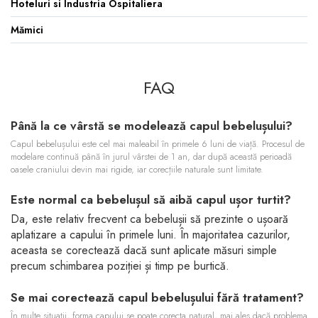
Hoteluri si Industria Ospitaliera
Mămici
FAQ
Până la ce vârstă se modelează capul bebelușului?
Capul bebelușului este cel mai maleabil în primele 6 luni de viață. Procesul de
modelare continuă până în jurul vârstei de 1 an, dar după această perioadă
oasele craniului devin mai rigide, iar corecțiile naturale sunt limitate.
Este normal ca bebelușul să aibă capul ușor turtit?
Da, este relativ frecvent ca bebelușii să prezinte o ușoară
aplatizare a capului în primele luni. În majoritatea cazurilor,
aceasta se corectează dacă sunt aplicate măsuri simple
precum schimbarea poziției și timp pe burtică.
Se mai corectează capul bebelușului fără tratament?
În multe situații, forma capului se poate corecta natural, mai ales dacă problema