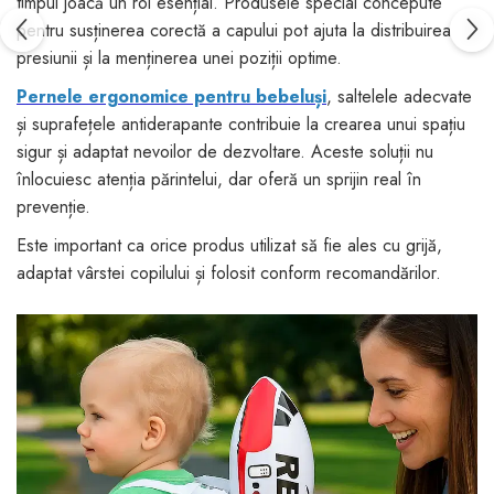
timpul joacă un rol esențial. Produsele special concepute
pentru susținerea corectă a capului pot ajuta la distribuirea
presiunii și la menținerea unei poziții optime.
Pernele ergonomice pentru bebeluși
, saltelele adecvate
și suprafețele antiderapante contribuie la crearea unui spațiu
sigur și adaptat nevoilor de dezvoltare. Aceste soluții nu
înlocuiesc atenția părintelui, dar oferă un sprijin real în
prevenție.
Este important ca orice produs utilizat să fie ales cu grijă,
adaptat vârstei copilului și folosit conform recomandărilor.