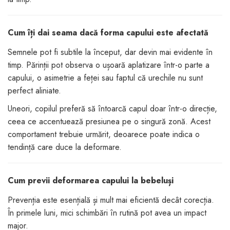
Cum îți dai seama dacă forma capului este afectată
Semnele pot fi subtile la început, dar devin mai evidente în
timp. Părinții pot observa o ușoară aplatizare într-o parte a
capului, o asimetrie a feței sau faptul că urechile nu sunt
perfect aliniate.
Uneori, copilul preferă să întoarcă capul doar într-o direcție,
ceea ce accentuează presiunea pe o singură zonă. Acest
comportament trebuie urmărit, deoarece poate indica o
tendință care duce la deformare.
Cum previi deformarea capului la bebeluși
Prevenția este esențială și mult mai eficientă decât corecția.
În primele luni, mici schimbări în rutină pot avea un impact
major.