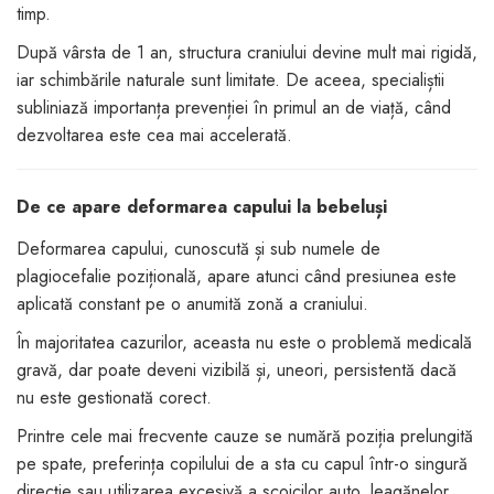
timp.
După vârsta de 1 an, structura craniului devine mult mai rigidă,
iar schimbările naturale sunt limitate. De aceea, specialiștii
subliniază importanța prevenției în primul an de viață, când
dezvoltarea este cea mai accelerată.
De ce apare deformarea capului la bebeluși
Deformarea capului, cunoscută și sub numele de
plagiocefalie pozițională, apare atunci când presiunea este
aplicată constant pe o anumită zonă a craniului.
În majoritatea cazurilor, aceasta nu este o problemă medicală
gravă, dar poate deveni vizibilă și, uneori, persistentă dacă
nu este gestionată corect.
Printre cele mai frecvente cauze se numără poziția prelungită
pe spate, preferința copilului de a sta cu capul într-o singură
direcție sau utilizarea excesivă a scoicilor auto, leagănelor