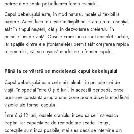
petrecut pe spate pot influența forma craniului.
dopuri de urechi
Capul bebelușului este, în mod natural, moale și flexibil la
Produse îngrijire copii
naștere. Acest lucru nu este întâmplător, ci are un rol esențial
Igiena copii
atât în timpul nașterii, cât și în dezvoltarea creierului în
primele luni de viață. Oasele craniului nu sunt complet sudate,
iar spațiile dintre ele (fontanelele) permit atât creșterea rapidă
a creierului, cât și o ușoară modelare a formei capului.
Până la ce vârstă se modelează capul bebelușului
Capul bebelușului este cel mai maleabil în primele luni de
viață, în special între 0 și 6 luni. În această perioadă, orice
presiune constantă asupra unei zone poate duce la modificări
vizibile ale formei capului.
Între 6 și 12 luni, oasele craniului încep să se întărească
treptat, iar capacitatea de remodelare scade. Totuși,
corecțiile sunt încă posibile, mai ales dacă se intervine din