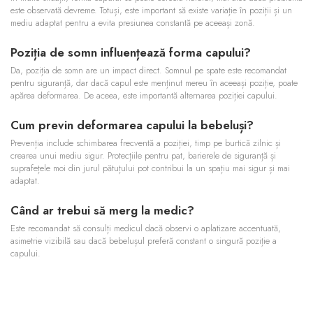
este observată devreme. Totuși, este important să existe variație în poziții și un
mediu adaptat pentru a evita presiunea constantă pe aceeași zonă.
Poziția de somn influențează forma capului?
Da, poziția de somn are un impact direct. Somnul pe spate este recomandat
pentru siguranță, dar dacă capul este menținut mereu în aceeași poziție, poate
apărea deformarea. De aceea, este importantă alternarea poziției capului.
Cum previn deformarea capului la bebeluși?
Prevenția include schimbarea frecventă a poziției, timp pe burtică zilnic și
crearea unui mediu sigur. Protecțiile pentru pat, barierele de siguranță și
suprafețele moi din jurul pătuțului pot contribui la un spațiu mai sigur și mai
adaptat.
Când ar trebui să merg la medic?
Este recomandat să consulți medicul dacă observi o aplatizare accentuată,
asimetrie vizibilă sau dacă bebelușul preferă constant o singură poziție a
capului.