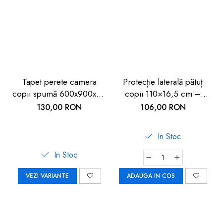
Tapet perete camera
Protecție laterală pătuț
copii spumă 600x900x9 -
copii 110×16,5 cm –
Siguranță copii
Protecție sigură pentru
130,00 RON
106,00 RON
bebeluși
In Stoc
In Stoc
VEZI VARIANTE
ADAUGA IN COS