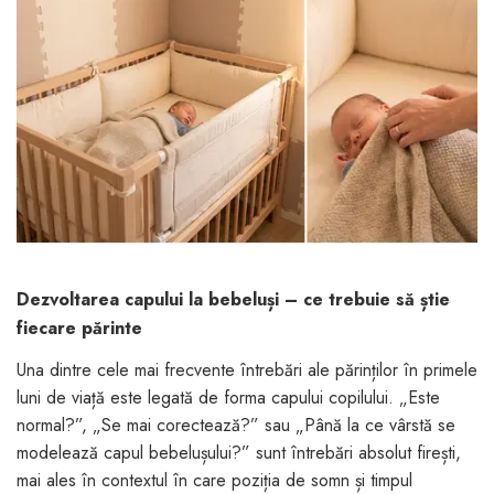
Jucarii pentru bebelusi
Produse de protecție
Cărucioare copii
mobilier industrial
Jocuri de familie sau grup
Accesorii Cărucioare
Bandă avertizare
Masinute, avioane,
Set protecții copii
motociclete
Scaune auto copii
Jocuri de pictura si desen
Siguranță auto copii
Jucarii muzicale
Tapet protector perete
Jucării educative copii
camera copiilor
Biciclete și Triciclete
Incălzitoare biberoane
Dezvoltarea capului la bebeluși – ce trebuie să știe
copii
fiecare părinte
Termosuri, recipiente
Una dintre cele mai frecvente întrebări ale părinților în primele
mâncare pentru copii
luni de viață este legată de forma capului copilului. „Este
Suzete bebe
normal?”, „Se mai corectează?” sau „Până la ce vârstă se
Termometre copii
modelează capul bebelușului?” sunt întrebări absolut firești,
mai ales în contextul în care poziția de somn și timpul
Căști antifonice copii și