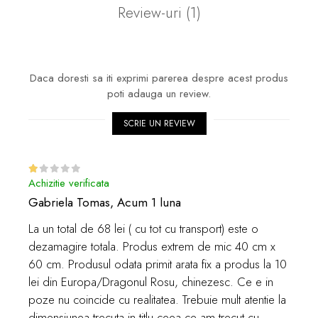
Review-uri
(1)
Daca doresti sa iti exprimi parerea despre acest produs
poti adauga un review.
SCRIE UN REVIEW
Achizitie verificata
Gabriela Tomas,
Acum 1 luna
La un total de 68 lei ( cu tot cu transport) este o
dezamagire totala. Produs extrem de mic 40 cm x
60 cm. Produsul odata primit arata fix a produs la 10
lei din Europa/Dragonul Rosu, chinezesc. Ce e in
poze nu coincide cu realitatea. Trebuie mult atentie la
dimensiunea trecuta in titlu ceea ce am trecut cu