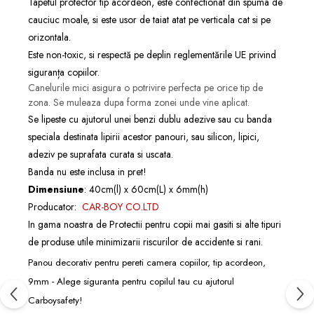
Tapetul protector tip acordeon, este confectionat din spuma de
cauciuc moale, si este usor de taiat atat pe verticala cat si pe
orizontala.
Este non-toxic, si respectă pe deplin reglementările UE privind
siguranța copiilor.
Canelurile mici asigura o potrivire perfecta pe orice tip de
zona. Se muleaza dupa forma zonei unde vine aplicat.
Se lipeste cu ajutorul unei
benzi dublu adezive
sau cu
banda
speciala destinata lipirii acestor panouri
,
sau silicon, lipici,
adeziv pe suprafata curata si uscata.
Banda nu este inclusa in pret!
Dimensiune
: 40cm(l) x 60cm(L) x 6mm(h)
Producator:
CAR-BOY CO.LTD
In gama noastra de
Protectii pentru copii
mai gasiti si alte tipuri
de produse utile minimizarii riscurilor de accidente si rani.
Panou decorativ pentru pereti camera copiilor, tip acordeon,
9mm - Alege siguranta pentru copilul tau cu ajutorul
Carboysafety!