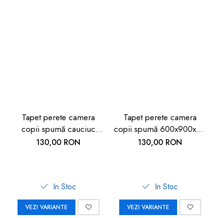
Tapet perete camera
Tapet perete camera
copii spumă cauciuc
copii spumă 600x900x9 -
600x900x5mm -
Siguranță copii
130,00 RON
130,00 RON
Siguranță și Confort
In Stoc
In Stoc
VEZI VARIANTE
VEZI VARIANTE