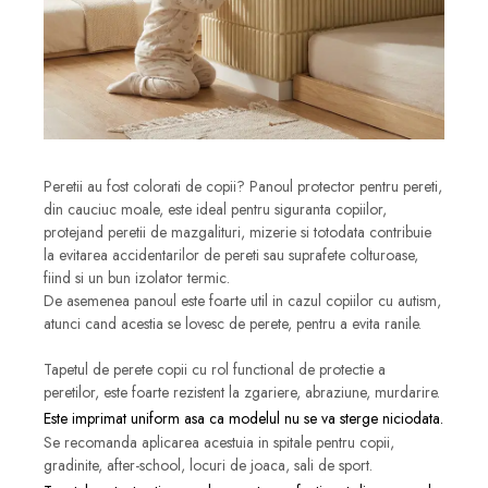
Peretii au fost colorati de copii? Panoul protector pentru pereti,
din cauciuc moale, este ideal pentru siguranta copiilor,
protejand peretii de mazgalituri, mizerie si totodata contribuie
la evitarea accidentarilor de pereti sau suprafete colturoase,
fiind si un bun izolator termic.
De asemenea panoul este foarte util in cazul copiilor cu autism,
atunci cand acestia se lovesc de perete, pentru a evita ranile.
Tapetul de perete copii cu rol functional de protectie a
peretilor, este foarte rezistent la zgariere, abraziune, murdarire.
Este imprimat uniform asa ca modelul nu se va sterge niciodata.
Se recomanda aplicarea acestuia in spitale pentru copii,
gradinite, after-school, locuri de joaca, sali de sport.