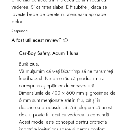
vederea. Si calitatea slaba. E ft subtire , daca se
loveste bebe de perete nu atenueaza aproape
deloc.
Raspunde
A fost util acest review?
Car-Boy Safety,
Acum 1 luna
Bună ziua,
Vă mulțumim că v-ați făcut timp să ne transmiteți
feedback-ul. Ne pare rău că produsul nu a
corespuns așteptărilor dumneavoastră.
Dimensiunile de 400 × 600 mm și grosimea de
6 mm sunt menționate atât în titlu, cât și în
descrierea produsului, însă înțelegem că acest
detaliu poate fi trecut cu vederea la comandă.
Acest model este conceput pentru protecția
împotriva loviturilor ușoare și pentru confort