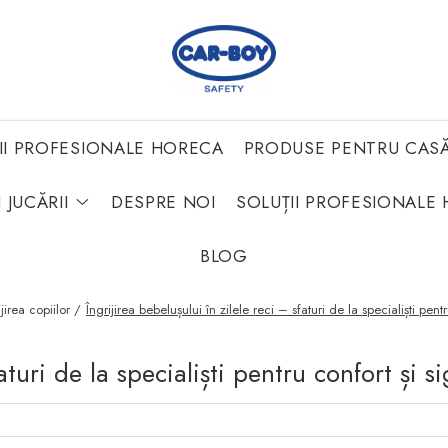
II PROFESIONALE HORECA
PRODUSE PENTRU CAS
 JUCĂRII
DESPRE NOI
SOLUȚII PROFESIONALE 
BLOG
ijirea copiilor /
Îngrijirea bebelușului în zilele reci – sfaturi de la specialiști pent
aturi de la specialiști pentru confort și s