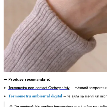
➡️
Produse recomandate:
Termometru non-contact Carboysafety
– măsoară temperatura
Termometru ambiental digital
– te ajută să menții un micr
💡
Tip medical:
Nu verifica temperatura după plâns sau hrăn