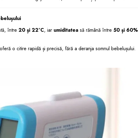
belușului
tă, între
20 și 22°C
, iar
umiditatea
să rămână între
50 și 60%
feră o citire rapidă și precisă, fără a deranja somnul bebelușului.