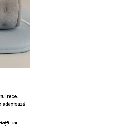
nul rece,
se adaptează
iață
, iar