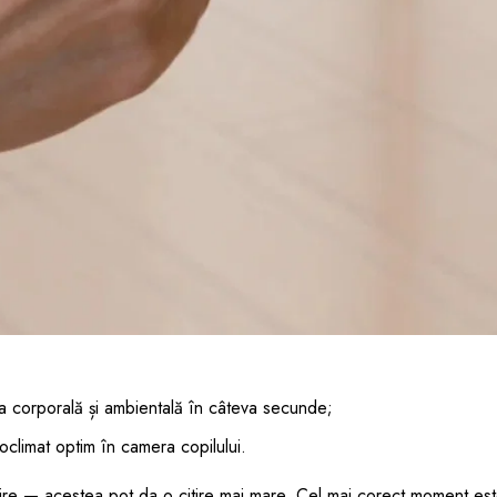
 corporală și ambientală în câteva secunde;
oclimat optim în camera copilului.
ire — acestea pot da o citire mai mare. Cel mai corect moment es