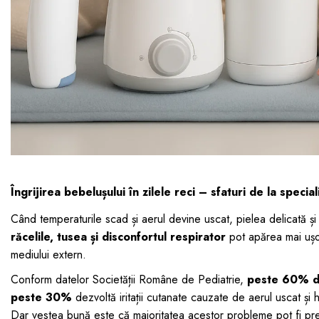
dopuri de urechi
Produse îngrijire copii
Igiena copii
Îngrijirea bebelușului în zilele reci – sfaturi de la special
Când temperaturile scad și aerul devine uscat, pielea delicată și 
răcelile, tusea și disconfortul respirator
pot apărea mai ușor
mediului extern.
Conform datelor Societății Române de Pediatrie,
peste 60% din
peste 30%
dezvoltă iritații cutanate cauzate de aerul uscat și 
Dar vestea bună este că majoritatea acestor probleme pot fi prev