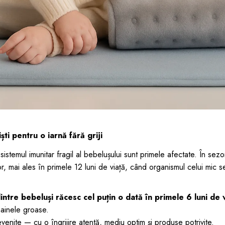
iști pentru o iarnă fără griji
sistemul imunitar fragil al bebelușului sunt primele afectate. În sezo
, mai ales în primele 12 luni de viață, când organismul celui mic 
tre bebeluși răcesc cel puțin o dată în primele 6 luni de v
hainele groase.
enite — cu o îngrijire atentă, mediu optim și produse potrivite.