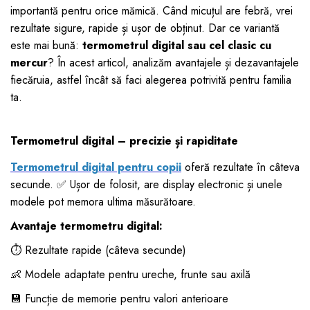
importantă pentru orice mămică. Când micuțul are febră, vrei
dopuri de urechi
rezultate sigure, rapide și ușor de obținut. Dar ce variantă
Produse îngrijire copii
este mai bună:
termometrul digital sau cel clasic cu
Igiena copii
mercur
? În acest articol, analizăm avantajele și dezavantajele
fiecăruia, astfel încât să faci alegerea potrivită pentru familia
ta.
Termometrul digital – precizie și rapiditate
Termometrul digital pentru copii
oferă rezultate în câteva
secunde. ✅ Ușor de folosit, are display electronic și unele
modele pot memora ultima măsurătoare.
Avantaje termometru digital:
⏱️ Rezultate rapide (câteva secunde)
👶 Modele adaptate pentru ureche, frunte sau axilă
💾 Funcție de memorie pentru valori anterioare