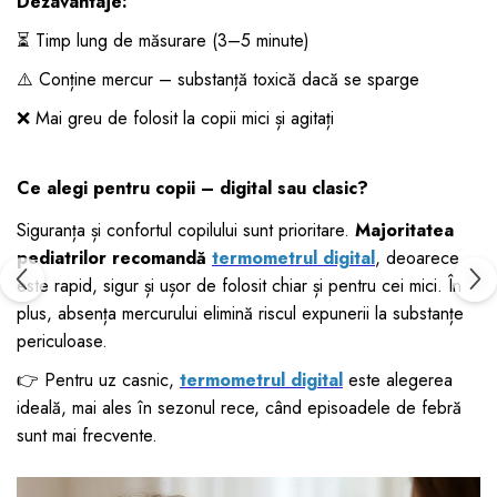
Dezavantaje:
⏳ Timp lung de măsurare (3–5 minute)
⚠️ Conține mercur – substanță toxică dacă se sparge
❌ Mai greu de folosit la copii mici și agitați
Ce alegi pentru copii – digital sau clasic?
Siguranța și confortul copilului sunt prioritare.
Majoritatea
pediatrilor recomandă
termometrul digital
, deoarece
este rapid, sigur și ușor de folosit chiar și pentru cei mici. În
plus, absența mercurului elimină riscul expunerii la substanțe
periculoase.
👉 Pentru uz casnic,
termometrul digital
este alegerea
ideală, mai ales în sezonul rece, când episoadele de febră
sunt mai frecvente.