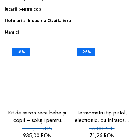
Jucării pentru copii
Hoteluri si Industria Ospitaliera
Mămici
-8%
-25%
Kit de sezon rece bebe și
Termometru tip pistol,
copii – soluții pentru
electronic, cu infrarosu,
toamnă și iarnă
Car-Boy
1.011,00 RON
95,00 RON
935,00 RON
71,25 RON