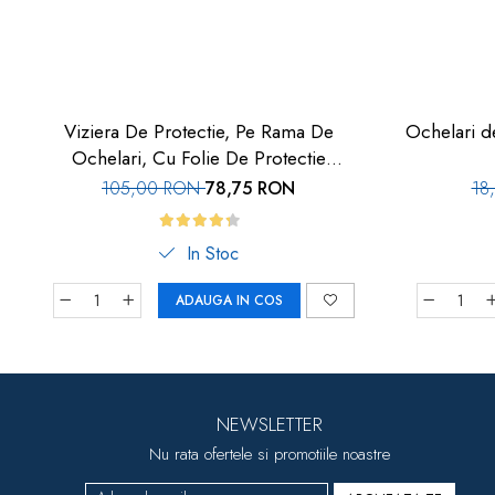
Viziera De Protectie, Pe Rama De
Ochelari de
Ochelari, Cu Folie De Protectie
Inlocuibila, Set 10 Buc, Car-Boy Safety
105,00 RON
78,75 RON
18
In Stoc
ADAUGA IN COS
NEWSLETTER
Nu rata ofertele si promotiile noastre