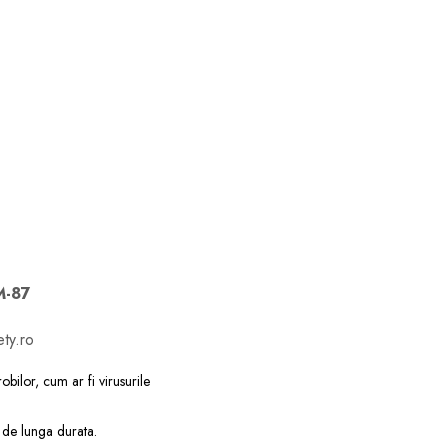
M-87
ty.ro
bilor, cum ar fi virusurile
e de lunga durata.