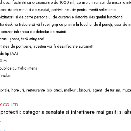
el dezinfectanta cu o capacitate de 1000 ml, ce are un senzor de miscare inte
r de intretinut si de curatat, potrivit inclusiv pentru medii solicitante.
vizitatorii si de catre personalul de curatenie datorita designului functional.
ip desk nu trebuie să vă faceți griji cu privire la locul unde îl puneți, usor de i
 senzor infrarosu de detectare a mainii.
irus ușoare, fără atingere!
vitatea de pompare, acestea vor fi dezinfectate automat!
de tip (AA)
00 ml
pubilce cu trafic intens
inclus.
spitale, hoteluri, restaurante, biblioteci, mall-uri, birouri, agentii de turism, m
 CO. LTD
protectii: categoria
sanatate si intretinere
mai gasiti si alt
.
odus