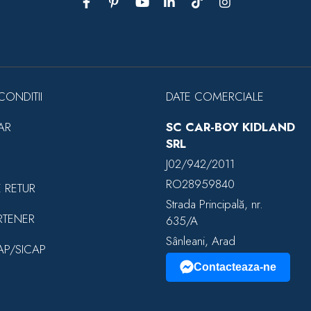
CONDITII
DATE COMERCIALE
AR
SC CAR-BOY KIDLAND
SRL
J02/942/2011
RO28959840
E RETUR
Strada Principală, nr.
RTENER
635/A
Sânleani, Arad
EAP/SICAP
Contacteaza-ne