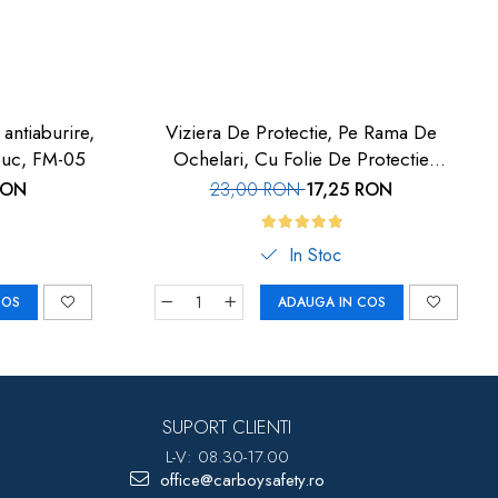
 antiaburire,
Viziera De Protectie, Pe Rama De
 buc, FM-05
Ochelari, Cu Folie De Protectie
Inlocuibila, Set 3 Buc, Car-Boy Safety
RON
23,00 RON
17,25 RON
In Stoc
COS
ADAUGA IN COS
SUPORT CLIENTI
L-V: 08.30-17.00
office@carboysafety.ro