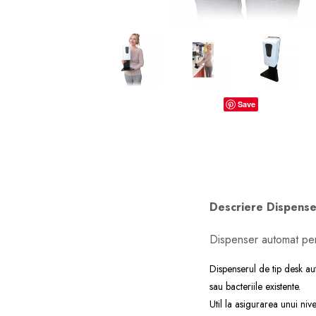
dopuri de urechi
Produse îngrijire copii
Igiena copii
Save
Descriere Dispenser
Dispenser automat pen
Dispenserul de tip desk au
sau bacteriile existente.
Util la asigurarea unui niv