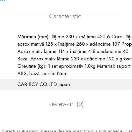
Caracteristici
Mărimea (mm): lățime 230 x înălțime 420,6 Corp: lăț
aproximativă 125 x înălțime 260 x adâncime 107 Prop
Aproximativ lățime 114 x înălțime 418 x adâncime 40
Baza: Aproximativ lățime 230 x adâncime 190 x gros
Greutate (kg): 1 set aproximativ 1,8kg Material: suport
ABS, bază: acrilic Num
CAR-BOY CO.LTD Japan
Review-uri
(0)
doresti sa iti exprimi parerea despre acest produs poti adauga un r