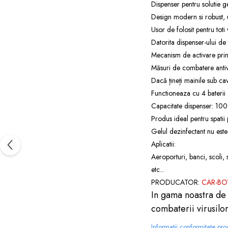
Dispenser pentru solutie g
Design modern si robust, uso
Usor de folosit pentru toti 
Datorita dispenser-ului de t
Mecanism de activare prin
Măsuri de combatere antiv
Dacă țineți mainile sub ca
Functioneaza cu 4 baterii 
Capacitate dispenser: 10
Produs ideal pentru spatii 
Gelul dezinfectant nu este 
Aplicatii:
Aeroporturi, banci, scoli, 
etc...
PRODUCATOR:
CAR-BOY
In gama noastra de 
combaterii virusilor
Informatii conformitate pr