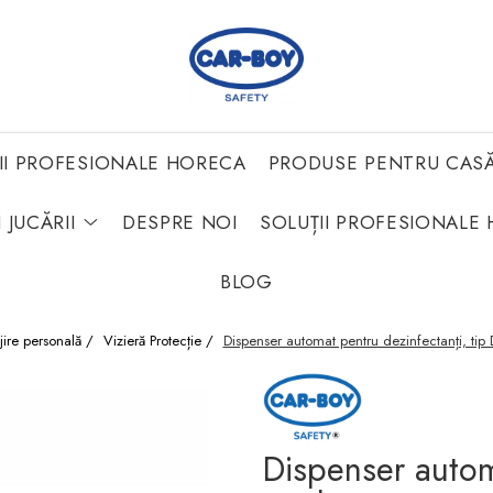
II PROFESIONALE HORECA
PRODUSE PENTRU CAS
 JUCĂRII
DESPRE NOI
SOLUȚII PROFESIONALE 
BLOG
jire personală /
Vizieră Protecție /
Dispenser automat pentru dezinfectanți, tip
Dispenser autom