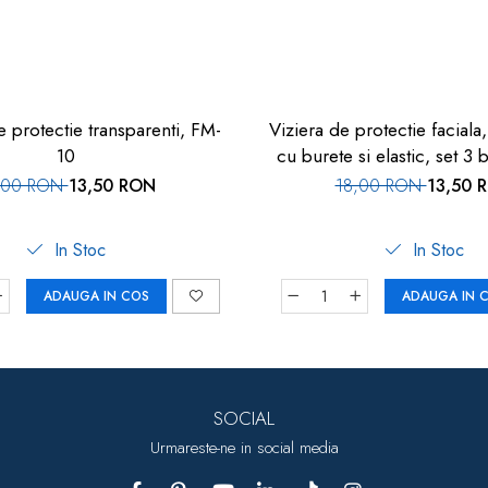
 protectie transparenti, FM-
Viziera de protectie faciala,
10
cu burete si elastic, set 3
,00 RON
13,50 RON
18,00 RON
13,50 
In Stoc
In Stoc
ADAUGA IN COS
ADAUGA IN 
SOCIAL
Urmareste-ne in social media