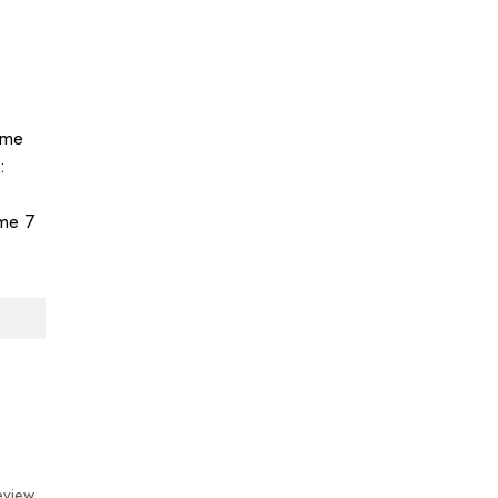
ime
:
ime 7
eview.