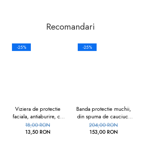
Recomandari
-25%
-25%
Viziera de protectie
Banda protectie muchii,
faciala, antiaburire, cu
din spuma de cauciuc,
burete si elastic, set 3
5.5x90cm, uz industrial,
18,00 RON
204,00 RON
buc, FM-05
3+1 Gratuit
13,50 RON
153,00 RON