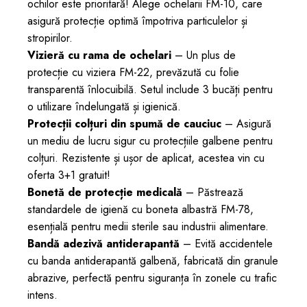
ochilor este prioritară! Alege ochelarii FM-10, care
asigură protecție optimă împotriva particulelor și
stropirilor.
Vizieră cu rama de ochelari
– Un plus de
protecție cu viziera FM-22, prevăzută cu folie
transparentă înlocuibilă. Setul include 3 bucăți pentru
o utilizare îndelungată și igienică.
Protecții colțuri din spumă de cauciuc
– Asigură
un mediu de lucru sigur cu protecțiile galbene pentru
colțuri. Rezistente și ușor de aplicat, acestea vin cu
oferta 3+1 gratuit!
Bonetă de protecție medicală
– Păstrează
standardele de igienă cu boneta albastră FM-78,
esențială pentru medii sterile sau industrii alimentare.
Bandă adezivă antiderapantă
– Evită accidentele
cu banda antiderapantă galbenă, fabricată din granule
abrazive, perfectă pentru siguranța în zonele cu trafic
intens.