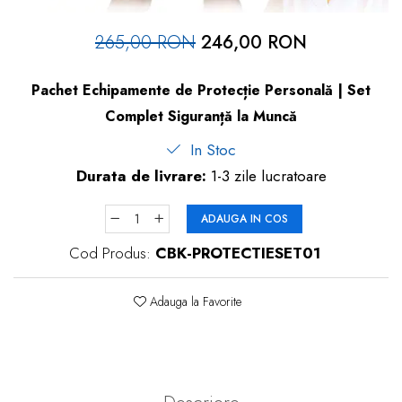
dopuri de urechi
265,00 RON
246,00 RON
Produse îngrijire copii
Igiena copii
Pachet Echipamente de Protecție Personală | Set
Complet Siguranță la Muncă
In Stoc
Durata de livrare:
1-3 zile lucratoare
ADAUGA IN COS
Cod Produs:
CBK-PROTECTIESET01
Adauga la Favorite