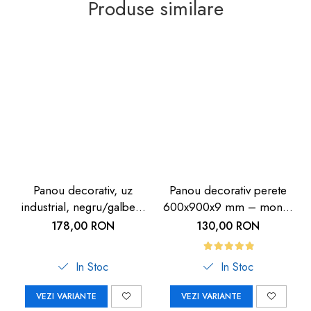
Produse similare
Panou decorativ, uz
Panou decorativ perete
industrial, negru/galben,
600x900x9 mm – montaj
9mm
rapid, rezistență maximă
178,00 RON
130,00 RON
In Stoc
In Stoc
VEZI VARIANTE
VEZI VARIANTE