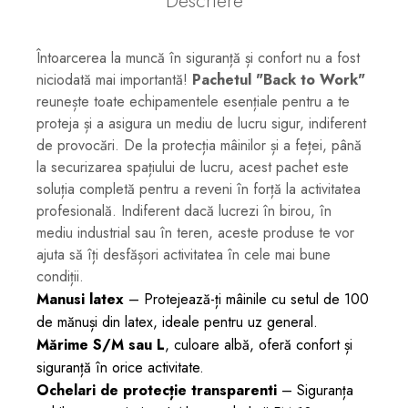
Descriere
Întoarcerea la muncă în siguranță și confort nu a fost
niciodată mai importantă!
Pachetul "Back to Work"
reunește toate echipamentele esențiale pentru a te
proteja și a asigura un mediu de lucru sigur, indiferent
de provocări. De la protecția mâinilor și a feței, până
la securizarea spațiului de lucru, acest pachet este
soluția completă pentru a reveni în forță la activitatea
profesională. Indiferent dacă lucrezi în birou, în
mediu industrial sau în teren, aceste produse te vor
ajuta să îți desfășori activitatea în cele mai bune
condiții.
Manusi latex
– Protejează-ți mâinile cu setul de 100
de mănuși din latex, ideale pentru uz general.
Mărime S/M sau L
, culoare albă, oferă confort și
siguranță în orice activitate.
Ochelari de protecție transparenti
– Siguranța